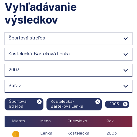
Vyhľadávanie
výsledkov
Športová streľba
Kostelecká-Barteková Lenka
2003
Súťaž
Športová
Kostelecká-
2003
streľba
Barteková Lenka
Miesto
Meno
Priezvisko
Rok
Sú
Lenka
Kostelecká-
2003
Ma
1.