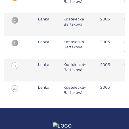
Barteková
Eu
Br
Lenka
Kostelecká-
2003
Ma
2.
Barteková
sv
Ni
Lenka
Kostelecká-
2003
Ma
2.
Barteková
Sl
Tr
Lenka
Kostelecká-
2003
Ma
8.
Barteková
sv
Ni
Lenka
Kostelecká-
2003
Sv
30.
Barteková
Gr