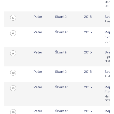
Markkl
GER
Peter
Škantár
2015
Sveto
5.
Pau / 
Peter
Škantár
2015
Majst
6.
sveta
Londý
Peter
Škantár
2015
Sveto
9.
Liptov
Mikulá
Peter
Škantár
2015
Sveto
10.
Praha 
Peter
Škantár
2015
Majst
15.
Európ
Markkl
GER
Peter
Škantár
2015
Majst
16.