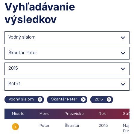
Vyhľadávanie
výsledkov
Vodný slalom
Škantár Peter
2015
Súťaž
Vodný slalom
Škantár Peter
2015
Miesto
Meno
Priezvisko
Rok
Súťaž
Peter
Škantár
2015
Majst
1.
Európ