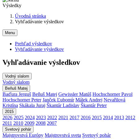
Výsledky
Úvodná stránka
Vyhľadávanie výsledkov
Menu
Prehľad výsledkov
Vyhľadávanie výsledkov
Vyhľadávanie výsledkov
Vodný slalom
Vodný slalom
Beňuš Matej
Baďura Jerguš
Beňuš Matej
Gewissler Matúš
Hochschorner Pavol
Hochschorner Peter
Janček Ľubomír
Málek Andrej
Nevařilová
Kristína
Skákala Juraj
Škantár Ladislav
Škantár Peter
2015
2026
2025
2024
2023
2022
2021
2017
2016
2015
2014
2013
2012
2011
2010
2009
2008
2007
Svetový pohár
Majstrovstvá Európy
Majstrovstvá sveta
Svetový pohár