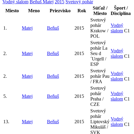
Vodný slalom
Beňuš Matej
2015
Svetový pohár
Súťaž /
Šport /
Miesto
Meno
Priezvisko
Rok
Miesto
Disciplína
Svetový
pohár
Vodný
1.
Matej
Beňuš
2015
Krakow /
slalom
C1
POL
Svetový
pohár
La
Vodný
2.
Matej
Beňuš
2015
Seu d
slalom
C1
´Urgell /
ESP
Svetový
Vodný
2.
Matej
Beňuš
2015
pohár
Pau
slalom
C1
/ FRA
Svetový
pohár
Vodný
5.
Matej
Beňuš
2015
Praha /
slalom
C1
CZE
Svetový
pohár
Vodný
13.
Matej
Beňuš
2015
Liptovský
slalom
C1
Mikuláš /
SVK