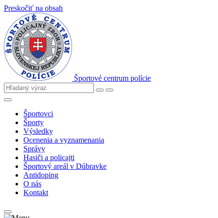
Preskočiť na obsah
Športové centrum polície
Športovci
Športy
Výsledky
Ocenenia a vyznamenania
Správy
Hasiči a policajti
Športový areál v Dúbravke
Antidoping
O nás
Kontakt