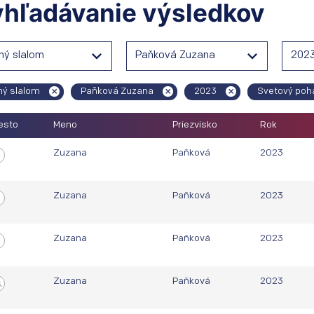
hľadávanie výsledkov
ný slalom
Paňková Zuzana
202
ný slalom
Paňková Zuzana
2023
Svetový poh
esto
Meno
Priezvisko
Rok
Zuzana
Paňková
2023
.
Zuzana
Paňková
2023
.
Zuzana
Paňková
2023
.
Zuzana
Paňková
2023
.