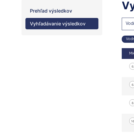
Vy
Prehľad výsledkov
Vyhľadávanie výsledkov
Vod
Vod
Mi
6
6
8
16