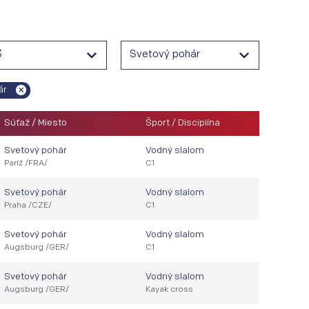
3
Svetový pohár
ár
Súťaž / Miesto
Šport / Disciplína
Svetový pohár
Vodný slalom
Paríž /FRA/
C1
Svetový pohár
Vodný slalom
Praha /CZE/
C1
Svetový pohár
Vodný slalom
Augsburg /GER/
C1
Svetový pohár
Vodný slalom
Augsburg /GER/
Kayak cross