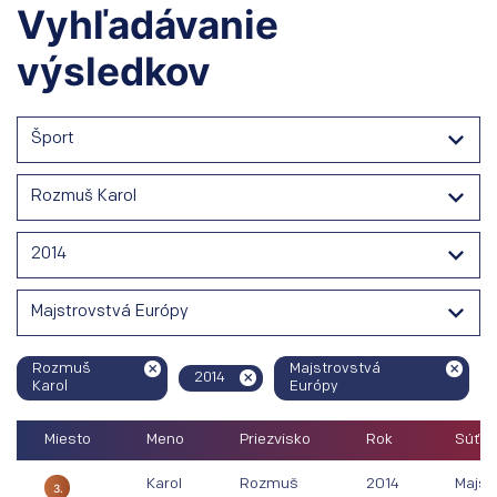
Vyhľadávanie
výsledkov
Šport
Rozmuš Karol
2014
Majstrovstvá Európy
Rozmuš
Majstrovstvá
2014
Karol
Európy
Miesto
Meno
Priezvisko
Rok
Súťaž
Karol
Rozmuš
2014
Majst
3.