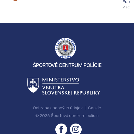
Európ
Viedeň
ŠPORTOVÉ CENTRUM POLÍCIE
Ochrana osobných údajov
Cookie
© 2026 Športové centrum polície