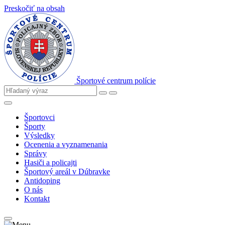
Preskočiť na obsah
Športové centrum polície
Športovci
Športy
Výsledky
Ocenenia a vyznamenania
Správy
Hasiči a policajti
Športový areál v Dúbravke
Antidoping
O nás
Kontakt