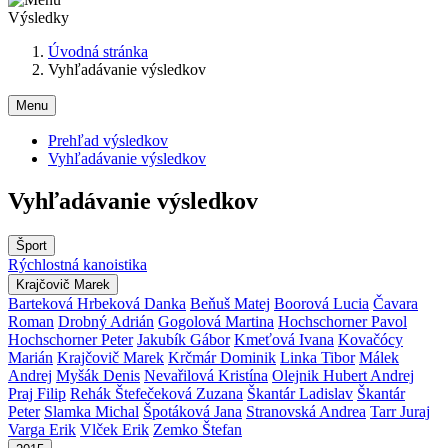
Výsledky
Úvodná stránka
Vyhľadávanie výsledkov
Menu
Prehľad výsledkov
Vyhľadávanie výsledkov
Vyhľadávanie výsledkov
Šport
Rýchlostná kanoistika
Krajčovič Marek
Barteková Hrbeková Danka
Beňuš Matej
Boorová Lucia
Čavara
Roman
Drobný Adrián
Gogolová Martina
Hochschorner Pavol
Hochschorner Peter
Jakubík Gábor
Kmeťová Ivana
Kovačócy
Marián
Krajčovič Marek
Krčmár Dominik
Linka Tibor
Málek
Andrej
Myšák Denis
Nevařilová Kristína
Olejnik Hubert Andrej
Praj Filip
Rehák Štefečeková Zuzana
Škantár Ladislav
Škantár
Peter
Slamka Michal
Špotáková Jana
Stranovská Andrea
Tarr Juraj
Varga Erik
Vlček Erik
Zemko Štefan