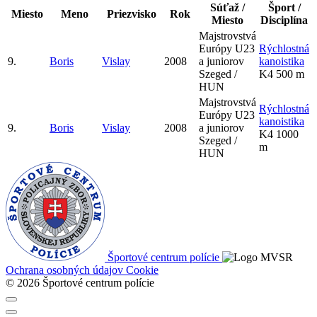
Súťaž /
Šport /
Miesto
Meno
Priezvisko
Rok
Miesto
Disciplína
Majstrovstvá
Európy U23
Rýchlostná
9.
Boris
Vislay
2008
a juniorov
kanoistika
Szeged /
K4 500 m
HUN
Majstrovstvá
Rýchlostná
Európy U23
kanoistika
9.
Boris
Vislay
2008
a juniorov
K4 1000
Szeged /
m
HUN
Športové centrum polície
Ochrana osobných údajov
Cookie
© 2026 Športové centrum polície