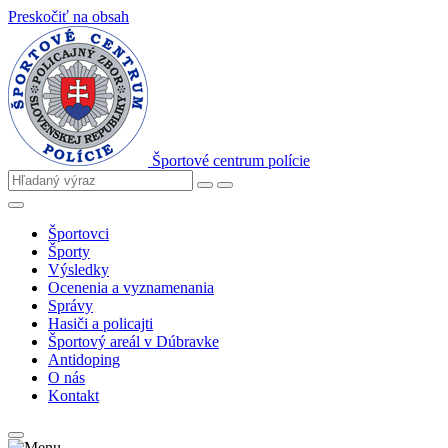
Preskočiť na obsah
Športové centrum polície
Športovci
Športy
Výsledky
Ocenenia a vyznamenania
Správy
Hasiči a policajti
Športový areál v Dúbravke
Antidoping
O nás
Kontakt