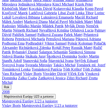
Miroslava
Jedináková Miroslava
Kincl Michael
Kizek Peter
Klobúčnik Matej
Koczkás Dávid
Kolarovská Klaudia
Kopp Pavol
Krajčovič Marek
Ladičová Gabriela
Libai Zsolt
Linka Tibor
Lorinc
Lukáš
Lovašová Bibiana
Luknárová Emanuela
Macúš Richard
Málek Andrej
Marková Diana
Maťaš Pavel
Michálek Matej
Mikó
Radoslav
Mišalko Marián
Mládek Patrik
Myšák Denis
Nemček
Martin
Németh Richard
Nevařilová Kristína
Oršulová Lucia
Palmay
Dávid
Palúšek Samuel
Paňková Zuzana
Pašek Matej
Pelantová
Roberta
Petreková Michaela
Petrušová Mariana
Piknová Adriana
Podhorná Ema
Podhradský Viktor Samuel
Polgár Koloman
Poliačik
Alexander
Richtáriková Zdenka
Rojtáš Peter
Rusnák Matej
Ružič
Patrik
Rybanský Daniel
Šalamon Sebastián
Šámková Simona
Sidová Bianka
Skákala Juraj
Škotková Dominika
Soóky Martin
Staněk Adolf
Stanovská Soňa
Štiavnická Ivana
Strýček Eduard
Švecová Ivana
Svorada Miroslav
Takács Michal
Tománek ml. Jozef
Tománková Lenka
Tománková Patrícia
Tóth Krištof
Tóth Zoltán
Vass Richard
Vislay Boris
Visváder Dávid
Vlček Erik
Vnuková
Dominika
Zalka Csaba
Zatlkajová Jessica
Zilizi Richard
Zrutta
Michal
Rok
2008
Majstrovstvá Európy U23 a juniorov
Majstrovstvá Európy U23 a juniorov
Vislay Boris
Majstrovstvá Európy U23 a juniorov