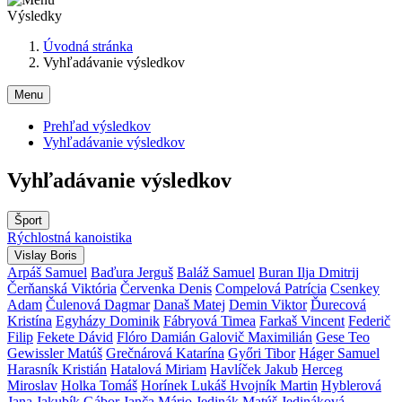
Výsledky
Úvodná stránka
Vyhľadávanie výsledkov
Menu
Prehľad výsledkov
Vyhľadávanie výsledkov
Vyhľadávanie výsledkov
Šport
Rýchlostná kanoistika
Vislay Boris
Arpáš Samuel
Baďura Jerguš
Baláž Samuel
Buran Ilja Dmitrij
Čerňanská Viktória
Červenka Denis
Compelová Patrícia
Csenkey
Adam
Čulenová Dagmar
Današ Matej
Demin Viktor
Ďurecová
Kristína
Egyházy Dominik
Fábryová Timea
Farkaš Vincent
Federič
Filip
Fekete Dávid
Flóro Damián
Galovič Maximilián
Gese Teo
Gewissler Matúš
Grečnárová Katarína
Győri Tibor
Háger Samuel
Harasník Kristián
Hatalová Miriam
Havlíček Jakub
Herceg
Miroslav
Holka Tomáš
Horínek Lukáš
Hvojník Martin
Hyblerová
Jana
Jakubík Gábor
Janča Mário
Jedinák Matúš
Jedináková