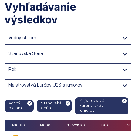
Vyhľadávanie
výsledkov
Vodný slalom
Stanovská Soňa
Rok
Majstrovstvá Európy U23 a juniorov
Majstrovstvá
Vodný
Stanovská
Európy U23 a
slalom
Soňa
juniorov
Miesto
Meno
Priezvisko
Rok
Súťa