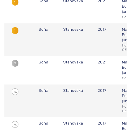
Soňa
Stanovská
2021
Majs
1.
Euró
juni
Solk
Soňa
Stanovská
2017
Majs
1.
Euró
juni
Hohe
GER
Soňa
Stanovská
2021
Majs
2.
Euró
juni
Solk
Soňa
Stanovská
2017
Majs
4.
Euró
juni
Hohe
GER
Soňa
Stanovská
2017
Majs
4.
Euró