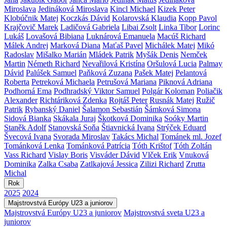
Miroslava
Jedináková Miroslava
Kincl Michael
Kizek Peter
Klobúčnik Matej
Koczkás Dávid
Kolarovská Klaudia
Kopp Pavol
Krajčovič Marek
Ladičová Gabriela
Libai Zsolt
Linka Tibor
Lorinc
Lukáš
Lovašová Bibiana
Luknárová Emanuela
Macúš Richard
Málek Andrej
Marková Diana
Maťaš Pavel
Michálek Matej
Mikó
Radoslav
Mišalko Marián
Mládek Patrik
Myšák Denis
Nemček
Martin
Németh Richard
Nevařilová Kristína
Oršulová Lucia
Palmay
Dávid
Palúšek Samuel
Paňková Zuzana
Pašek Matej
Pelantová
Roberta
Petreková Michaela
Petrušová Mariana
Piknová Adriana
Podhorná Ema
Podhradský Viktor Samuel
Polgár Koloman
Poliačik
Alexander
Richtáriková Zdenka
Rojtáš Peter
Rusnák Matej
Ružič
Patrik
Rybanský Daniel
Šalamon Sebastián
Šámková Simona
Sidová Bianka
Skákala Juraj
Škotková Dominika
Soóky Martin
Staněk Adolf
Stanovská Soňa
Štiavnická Ivana
Strýček Eduard
Švecová Ivana
Svorada Miroslav
Takács Michal
Tománek ml. Jozef
Tománková Lenka
Tománková Patrícia
Tóth Krištof
Tóth Zoltán
Vass Richard
Vislay Boris
Visváder Dávid
Vlček Erik
Vnuková
Dominika
Zalka Csaba
Zatlkajová Jessica
Zilizi Richard
Zrutta
Michal
Rok
2025
2024
Majstrovstvá Európy U23 a juniorov
Majstrovstvá Európy U23 a juniorov
Majstrovstvá sveta U23 a
juniorov