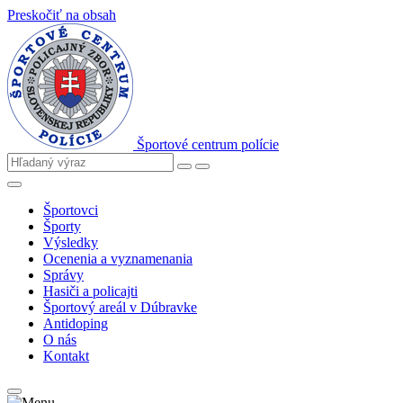
Preskočiť na obsah
Športové centrum polície
Športovci
Športy
Výsledky
Ocenenia a vyznamenania
Správy
Hasiči a policajti
Športový areál v Dúbravke
Antidoping
O nás
Kontakt