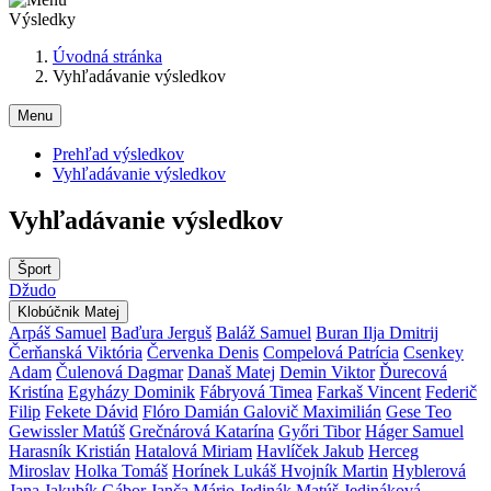
Výsledky
Úvodná stránka
Vyhľadávanie výsledkov
Menu
Prehľad výsledkov
Vyhľadávanie výsledkov
Vyhľadávanie výsledkov
Šport
Džudo
Klobúčnik Matej
Arpáš Samuel
Baďura Jerguš
Baláž Samuel
Buran Ilja Dmitrij
Čerňanská Viktória
Červenka Denis
Compelová Patrícia
Csenkey
Adam
Čulenová Dagmar
Današ Matej
Demin Viktor
Ďurecová
Kristína
Egyházy Dominik
Fábryová Timea
Farkaš Vincent
Federič
Filip
Fekete Dávid
Flóro Damián
Galovič Maximilián
Gese Teo
Gewissler Matúš
Grečnárová Katarína
Győri Tibor
Háger Samuel
Harasník Kristián
Hatalová Miriam
Havlíček Jakub
Herceg
Miroslav
Holka Tomáš
Horínek Lukáš
Hvojník Martin
Hyblerová
Jana
Jakubík Gábor
Janča Mário
Jedinák Matúš
Jedináková