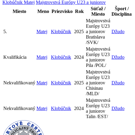
Klobúčnik Matej
Majstrovstvá Európy U23 a juniorov
Súťaž /
Šport /
Miesto
Meno
Priezvisko
Rok
Miesto
Disciplína
Majstrovstvá
Európy U23
5.
Matej
Klobúčnik
2025
a juniorov
Džudo
Bratislava
/SVK/
Majstrovstvá
Európy U23
Kvalifikácia
Matej
Klobúčnik
2024
Džudo
a juniorov
Pila /POL/
Majstrovstvá
Európy U23
Nekvalifikovaný
Matej
Klobúčnik
2025
a juniorov
Džudo
Chisinau
/MLD/
Majstrovstvá
Európy U23
Nekvalifikovaný
Matej
Klobúčnik
2024
Džudo
a juniorov
Talin /EST/