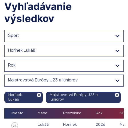
Vyhľadávanie
výsledkov
Šport
Horínek Lukáš
Rok
Majstrovstvá Európy U23 a juniorov
Horínek
Majstrovstvá Európy U23 a
Lukáš
juniorov
Miesto
Meno
Priezvisko
Rok
Súťa
Lukáš
Horínek
2026
Majs
26.