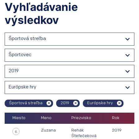
Vyhľadávanie
výsledkov
Športová streľba
Športovec
2019
Európske hry
Športová streľba
2019
Európske hry
Miesto
Meno
Priezvisko
Rok
Zuzana
Rehák
2019
6.
Štefečeková
M