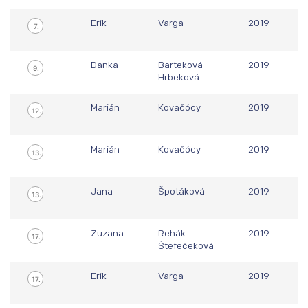
Erik
Varga
2019
7.
M
Danka
Barteková
2019
9.
Hrbeková
M
Marián
Kovačócy
2019
12.
M
Marián
Kovačócy
2019
13.
M
Jana
Špotáková
2019
13.
M
Zuzana
Rehák
2019
17.
Štefečeková
M
Erik
Varga
2019
17.
M