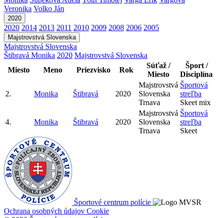
Veronika
Volko Ján
2020
2020
2014
2013
2011
2010
2009
2008
2006
2005
Majstrovstvá Slovenska
Majstrovstvá Slovenska
Štibravá Monika
2020
Majstrovstvá Slovenska
Súťaž /
Šport /
Miesto
Meno
Priezvisko
Rok
Miesto
Disciplína
Majstrovstvá
Športová
2.
Monika
Štibravá
2020
Slovenska
streľba
Trnava
Skeet mix
Majstrovstvá
Športová
4.
Monika
Štibravá
2020
Slovenska
streľba
Trnava
Skeet
Športové centrum polície
Ochrana osobných údajov
Cookie