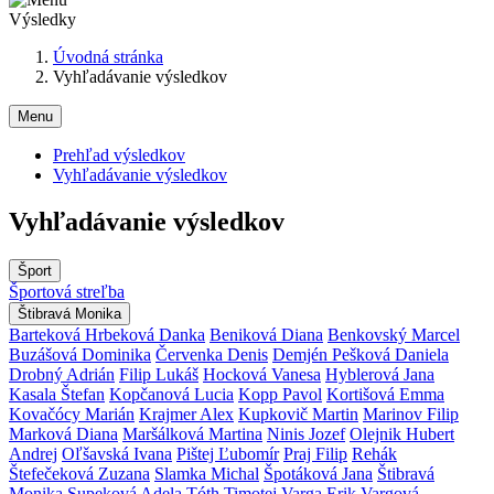
Výsledky
Úvodná stránka
Vyhľadávanie výsledkov
Menu
Prehľad výsledkov
Vyhľadávanie výsledkov
Vyhľadávanie výsledkov
Šport
Športová streľba
Štibravá Monika
Barteková Hrbeková Danka
Beniková Diana
Benkovský Marcel
Buzášová Dominika
Červenka Denis
Demjén Pešková Daniela
Drobný Adrián
Filip Lukáš
Hocková Vanesa
Hyblerová Jana
Kasala Štefan
Kopčanová Lucia
Kopp Pavol
Kortišová Emma
Kovačócy Marián
Krajmer Alex
Kupkovič Martin
Marinov Filip
Marková Diana
Maršálková Martina
Ninis Jozef
Olejnik Hubert
Andrej
Oľšavská Ivana
Pištej Ľubomír
Praj Filip
Rehák
Štefečeková Zuzana
Slamka Michal
Špotáková Jana
Štibravá
Monika
Supeková Adela
Tóth Timotej
Varga Erik
Vargová