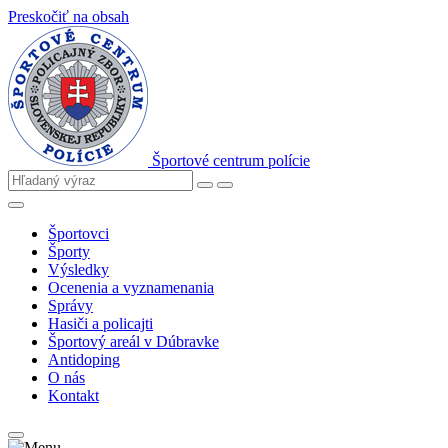
Preskočiť na obsah
Športové centrum polície
Športovci
Športy
Výsledky
Ocenenia a vyznamenania
Správy
Hasiči a policajti
Športový areál v Dúbravke
Antidoping
O nás
Kontakt