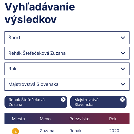
Vyhľadávanie
výsledkov
Šport
Rehák Štefečeková Zuzana
Rok
Majstrovstvá Slovenska
Rehák Štefečeková
Majstrovstvá
Zuzana
Slovenska
Miesto
Meno
Priezvisko
Rok
Zuzana
Rehák
2020
1.