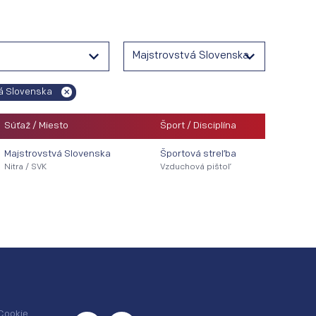
Majstrovstvá Slovenska
á Slovenska
Súťaž / Miesto
Šport / Disciplína
Majstrovstvá Slovenska
Športová streľba
Nitra / SVK
Vzduchová pištoľ
Cookie