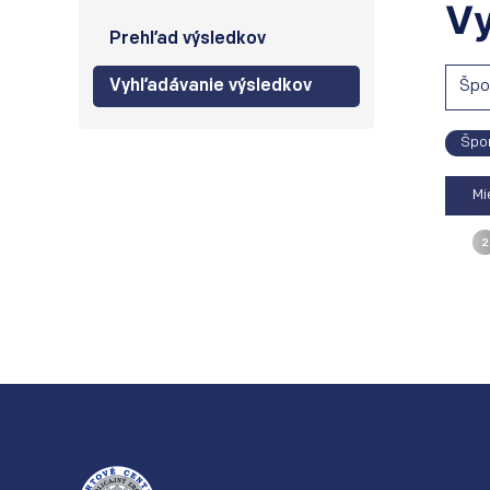
Vy
Prehľad výsledkov
Vyhľadávanie výsledkov
Špo
Špor
Mi
2