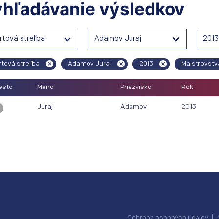
hľadávanie výsledkov
rtová streľba
Adamov Juraj
2013
tová streľba
Adamov Juraj
2013
Majstrovstv
esto
Meno
Priezvisko
Rok
Juraj
Adamov
2013
.
Ochrana osobných údajov