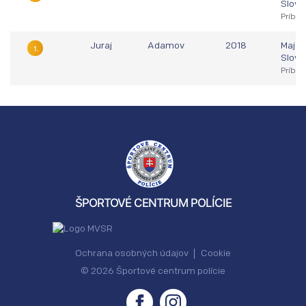
Slove
Príbel
Juraj
Adamov
2018
Majst
1.
Slove
Príbel
ŠPORTOVÉ CENTRUM POLÍCIE
Ochrana osobných údajov
Cookie
© 2026 Športové centrum polície