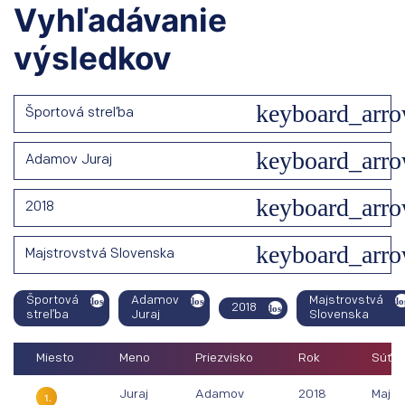
Vyhľadávanie
výsledkov
Športová streľba
Adamov Juraj
2018
Majstrovstvá Slovenska
Športová
Adamov
Majstrovstvá
2018
streľba
Juraj
Slovenska
Miesto
Meno
Priezvisko
Rok
Súťaž
Juraj
Adamov
2018
Majst
1.