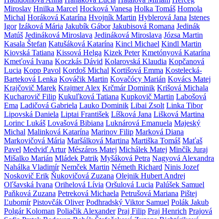
Miroslav
Hnilka Marcel
Hocková Vanesa
Holka Tomáš
Homola
Michal
Horáková Katarína
Hvojník Martin
Hyblerová Jana
Istenes
Igor
Izáková Mária
Jakubík Gábor
Jakubisová Romana
Jedinák
Matúš
Jedináková Miroslava
Jedináková Miroslava
Józsa Martin
Kasala Štefan
Katušáková Katarína
Kincl Michael
Kindl Martin
Kiovská Tatiana
Kissová Helga
Kizek Peter
Kmetónyová Katarína
Kmeťová Ivana
Koczkás Dávid
Kolarovská Klaudia
Kopčanová
Lucia
Kopp Pavol
Kordoš Michal
Kortišová Emma
Kostelecká-
Barteková Lenka
Kováčik Martin
Kovačócy Marián
Kovács Matej
Krajčovič Marek
Krajmer Alex
Krčmár Dominik
Krišová Michala
Kucharovič Filip
Kukuľková Tatiana
Kupkovič Martin
Labošová
Ema
Ladičová Gabriela
Lauko Dominik
Libai Zsolt
Linka Tibor
Lipovská Daniela
Liptai František
Líšková Jana
Lišková Martina
Lorinc Lukáš
Lovašová Bibiana
Luknárová Emanuela
Majeský
Michal
Malinková Katarína
Marinov Filip
Marková Diana
Markovičová Mária
Maršálková Martina
Martiška Tomáš
Maťaš
Pavel
Medviď Artur
Mészáros Matej
Michálek Matej
Minčík Juraj
Mišalko Marián
Mládek Patrik
Myšáková Petra
Nagyová Alexandra
Nahálka Vladimír
Nemček Martin
Németh Richard
Ninis Jozef
Noskovič Erik
Ňukovičová Zuzana
Olejnik Hubert Andrej
Oľšavská Ivana
Orihelová Lívia
Oršulová Lucia
Palúšek Samuel
Paňková Zuzana
Petreková Michaela
Petrušová Mariana
Pištej
Ľubomír
Pistovčák Oliver
Podhradský Viktor Samuel
Polák Jakub
Polgár Koloman
Poliačik Alexander
Praj Filip
Praj Henrich
Prajová