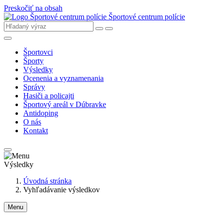
Preskočiť na obsah
Športové centrum polície
Športovci
Športy
Výsledky
Ocenenia a vyznamenania
Správy
Hasiči a policajti
Športový areál v Dúbravke
Antidoping
O nás
Kontakt
Výsledky
Úvodná stránka
Vyhľadávanie výsledkov
Menu