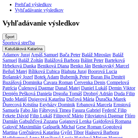
Prehľad výsledkov
Vyhľadávanie výsledkov
Vyhľadávanie výsledkov
Šport
Športová streľba
Katušáková Katarína
Adamov Juraj
Arpáš Samuel
Bača Peter
Baláž Miroslav
Baláž
Samuel
Baláž Zoltán
Balážová Barbora
Bálint Peter
Barteková
Hrbeková Danka
Beniková Diana
Benko Ján
Benkovský Marcel
Beňuš Matej
Bíliková Ľubica
Blahuta Juraj
Boorová Lucia
Bošanský Jozef
Botek Adam
Buberník Peter
Buran Ilja Dmitrij
Buzášová Dominika
Čavara Roman
Červenka Denis
Compelová
Patrícia
Čulenová Dagmar
Današ Matej
Daniel Lukáš
Demin Viktor
Demjén Pešková Daniela
Drgoňa Tomáš
Drobný Adrián
Duda Filip
Dudo Matúš
Dujavová Katarína
Duľová Mária
Ďuračka Marek
Ďurecová Kristína
Egyházy Dominik
Erbanová Marcela
Ernstová
Samuela
Fabo Ján
Fábryová Timea
Fasura Gabriel
Federič Filip
Fekete Dávid
Filip Lukáš
Filipovič Mário
Filoviatová Dagmar
Flóro
Damián
Gabužďová Zuzana
Gajanová Lenka
Gajdošová Romana
Galovič Maximilián
Gašparík Michal
Gese Roman
Gogolová
Martina
Grečnárová Katarína
Győri Tibor
Haásová Barbora
Hadidomová Anna
Hanáková Lucia
Hatalová Miriam
Herceg