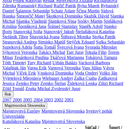
Sofia
Prstek Radovan
Rehák Štefečeková Zuzana
Richtáriková
Zdenka
Rumanský Richard
Ružič Patrik
Ryba Marek
Rybanský
Daniel
Šalamon Sebastián
Schatz Adam
Ščipa Martin
Sidová
Bianka
Šimončič Matej
Škotková Dominika
Skubík Dávid
Slamka
Michal
Slamka Vladimír
Slamková Nina
Soóky Martin
Spišáková
Kristína
Špotáková Jana
Šrámel Stanislav
Staněk Adolf
Stanko
Boris
Stanovská Soňa
Stanovský Jakub
Štefaňáková Katarína
Štefánik Tibor
Štiavnická Ivana
Štibravá Monika
Stojka Patrik
Stranovská Andrea
Strnisko Matúš
Strýček Eduard
Sulka Sebastián
Supeková Adela
Šutta Tomáš
Švecová Ivana
Svorada Miroslav
Sýkorová Veronika
Takács Michal
Tarr Juraj
Tekula Filip
Terem
Milan
Tesáriková Paulína
Tkáčová Marianna
Tokárová Tamara
Tóth Timotej
Tury Richard
Urbán Balázs
Vacková Barbora
Valaštiak Ján
Varga Erik
Vargová Veronika
Vass Július
Vávra
Michal
Vlček Erik
Vnuková Dominika
Voda Ondrej
Volko Ján
Vyletelová Miroslava
Wiebauer Andrej
Zalka Csaba
Zatlkajová
Jessica
Zemko Peter
Zemko Štefan
Žideková Lenka
Zilizi Richard
Zöld Tomáš
Zrutta Michal
Zvolenský Juraj
Rok
2007
2006
2005
2004
2003
2002
2001
Majstrovstvá Slovenska
Majstrovstvá Európy
Majstrovstvá Slovenska
Svetový pohár
Univerziáda
Katušáková Katarína
Majstrovstvá Slovenska
Súťaž /
Šport /