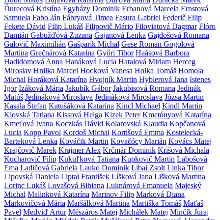
Ďurecová Kristína
Egyházy Dominik
Erbanová Marcela
Ernstová
Samuela
Fabo Ján
Fábryová Timea
Fasura Gabriel
Federič Filip
Fekete Dávid
Filip Lukáš
Filipovič Mário
Filoviatová Dagmar
Flóro
Damián
Gabužďová Zuzana
Gajanová Lenka
Gajdošová Romana
Galovič Maximilián
Gašparík Michal
Gese Roman
Gogolová
Martina
Grečnárová Katarína
Győri Tibor
Haásová Barbora
Hadidomová Anna
Hanáková Lucia
Hatalová Miriam
Herceg
Miroslav
Hnilka Marcel
Hocková Vanesa
Holka Tomáš
Homola
Michal
Horáková Katarína
Hvojník Martin
Hyblerová Jana
Istenes
Igor
Izáková Mária
Jakubík Gábor
Jakubisová Romana
Jedinák
Matúš
Jedináková Miroslava
Jedináková Miroslava
Józsa Martin
Kasala Štefan
Katušáková Katarína
Kincl Michael
Kindl Martin
Kiovská Tatiana
Kissová Helga
Kizek Peter
Kmetónyová Katarína
Kmeťová Ivana
Koczkás Dávid
Kolarovská Klaudia
Kopčanová
Lucia
Kopp Pavol
Kordoš Michal
Kortišová Emma
Kostelecká-
Barteková Lenka
Kováčik Martin
Kovačócy Marián
Kovács Matej
Krajčovič Marek
Krajmer Alex
Krčmár Dominik
Krišová Michala
Kucharovič Filip
Kukuľková Tatiana
Kupkovič Martin
Labošová
Ema
Ladičová Gabriela
Lauko Dominik
Libai Zsolt
Linka Tibor
Lipovská Daniela
Liptai František
Líšková Jana
Lišková Martina
Lorinc Lukáš
Lovašová Bibiana
Luknárová Emanuela
Majeský
Michal
Malinková Katarína
Marinov Filip
Marková Diana
Markovičová Mária
Maršálková Martina
Martiška Tomáš
Maťaš
Pavel
Medviď Artur
Mészáros Matej
Michálek Matej
Minčík Juraj