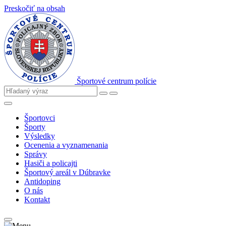
Preskočiť na obsah
Športové centrum polície
Športovci
Športy
Výsledky
Ocenenia a vyznamenania
Správy
Hasiči a policajti
Športový areál v Dúbravke
Antidoping
O nás
Kontakt