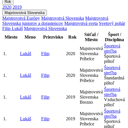
Rok
2020
2019
Majstrovstvá Slovenska
Majstrovstvá Európy
Majstrovstvá Slovenska
Majstrovstvá
Slovenska juniorov a dorastencov
Majstrovstvá sveta
Svetový pohár
Filip Lukáš
Majstrovstvá Slovenska
Súťaž /
Šport /
Miesto
Meno
Priezvisko
Rok
Miesto
Disciplína
Športová
Majstrovstvá
streľba
1.
Lukáš
Filip
2020
Slovenska
Športová
Príbelce
pištoľ
Športová
Majstrovstvá
streľba
1.
Lukáš
Filip
2020
Slovenska
Štandardná
Príbelce
pištoľ
Športová
Majstrovstvá
streľba
1.
Lukáš
Filip
2019
Slovenska
Vzduchová
Brezno
pištoľ
Športová
Majstrovstvá
streľba
1.
Lukáš
Filip
2019
Slovenska
Športová
Príbelce
pištoľ