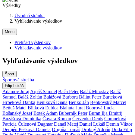
Výsledky
Úvodná stránka
Vyhľadávanie výsledkov
Menu
Prehľad výsledkov
Vyhľadávanie výsledkov
Vyhľadávanie výsledkov
Šport
Športová streľba
Filip Lukáš
Adamov Juraj
Arpáš Samuel
Bača Peter
Baláž Miroslav
Baláž
Samuel
Baláž Zoltán
Balážová Barbora
Bálint Peter
Barteková
Hrbeková Danka
Beniková Diana
Benko Ján
Benkovský Marcel
Beňuš Matej
Bíliková Ľubica
Blahuta Juraj
Boorová Lucia
Bošanský Jozef
Botek Adam
Buberník Peter
Buran Ilja Dmitrij
Buzášová Dominika
Čavara Roman
Červenka Denis
Compelová
Patrícia
Čulenová Dagmar
Današ Matej
Daniel Lukáš
Demin Viktor
Demjén Pešková Daniela
Drgoňa Tomáš
Drobný Adrián
Duda Filip
Dudo Matúš
Dujavová Katarína
Duľová Mária
Ďuračka Marek