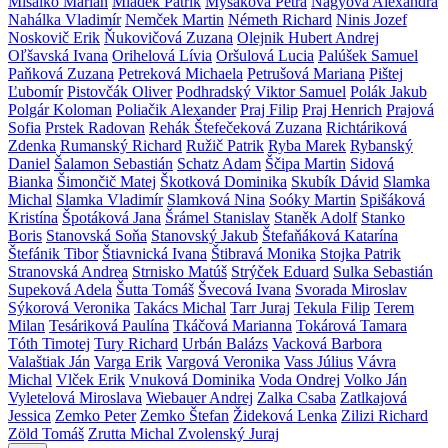
Mišalko Marián
Mládek Patrik
Myšáková Petra
Nagyová Alexandra
Nahálka Vladimír
Nemček Martin
Németh Richard
Ninis Jozef
Noskovič Erik
Ňukovičová Zuzana
Olejnik Hubert Andrej
Oľšavská Ivana
Orihelová Lívia
Oršulová Lucia
Palúšek Samuel
Paňková Zuzana
Petreková Michaela
Petrušová Mariana
Pištej
Ľubomír
Pistovčák Oliver
Podhradský Viktor Samuel
Polák Jakub
Polgár Koloman
Poliačik Alexander
Praj Filip
Praj Henrich
Prajová
Sofia
Prstek Radovan
Rehák Štefečeková Zuzana
Richtáriková
Zdenka
Rumanský Richard
Ružič Patrik
Ryba Marek
Rybanský
Daniel
Šalamon Sebastián
Schatz Adam
Ščipa Martin
Sidová
Bianka
Šimončič Matej
Škotková Dominika
Skubík Dávid
Slamka
Michal
Slamka Vladimír
Slamková Nina
Soóky Martin
Spišáková
Kristína
Špotáková Jana
Šrámel Stanislav
Staněk Adolf
Stanko
Boris
Stanovská Soňa
Stanovský Jakub
Štefaňáková Katarína
Štefánik Tibor
Štiavnická Ivana
Štibravá Monika
Stojka Patrik
Stranovská Andrea
Strnisko Matúš
Strýček Eduard
Sulka Sebastián
Supeková Adela
Šutta Tomáš
Švecová Ivana
Svorada Miroslav
Sýkorová Veronika
Takács Michal
Tarr Juraj
Tekula Filip
Terem
Milan
Tesáriková Paulína
Tkáčová Marianna
Tokárová Tamara
Tóth Timotej
Tury Richard
Urbán Balázs
Vacková Barbora
Valaštiak Ján
Varga Erik
Vargová Veronika
Vass Július
Vávra
Michal
Vlček Erik
Vnuková Dominika
Voda Ondrej
Volko Ján
Vyletelová Miroslava
Wiebauer Andrej
Zalka Csaba
Zatlkajová
Jessica
Zemko Peter
Zemko Štefan
Žideková Lenka
Zilizi Richard
Zöld Tomáš
Zrutta Michal
Zvolenský Juraj