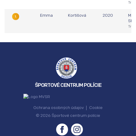
Trna
Emma
Kortišová
2020
Maj
1.
Slo
Trna
ŠPORTOVÉ CENTRUM POLÍCIE
Ochrana osobných údajov
Cookie
© 2026 Športové centrum polície