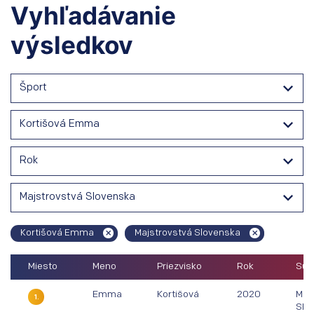
Vyhľadávanie
výsledkov
Šport
Kortišová Emma
Rok
Majstrovstvá Slovenska
Kortišová Emma
Majstrovstvá Slovenska
Miesto
Meno
Priezvisko
Rok
Súťa
Emma
Kortišová
2020
Maj
1.
Slo