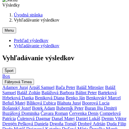
Výsledky
Úvodná stránka
Vyhľadávanie výsledkov
Menu
Prehľad výsledkov
Vyhľadávanie výsledkov
Vyhľadávanie výsledkov
Šport
Box
Fábryová Timea
Adamov Juraj
Arpáš Samuel
Bača Peter
Baláž Miroslav
Baláž
Samuel
Baláž Zoltán
Balážová Barbora
Bálint Peter
Barteková
Hrbeková Danka
Beniková Diana
Benko Ján
Benkovský Marcel
Beňuš Matej
Bíliková Ľubica
Blahuta Juraj
Boorová Lucia
Bošanský Jozef
Botek Adam
Buberník Peter
Buran Ilja Dmitrij
Buzášová Dominika
Čavara Roman
Červenka Denis
Compelová
Patrícia
Čulenová Dagmar
Današ Matej
Daniel Lukáš
Demin Viktor
Demjén Pešková Daniela
Drgoňa Tomáš
Drobný Adrián
Duda Filip
Dudo Matúš
Dujavová Katarína
Duľová Mária
Ďuračka Marek