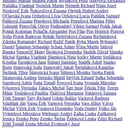
Mišalko Marián
Mládek Patrik
Myšáková Petra
Nagyová Alexandra
Nahálka Vladimír
Nemček Martin
Németh Richard
Ninis Jozef
Noskovič Erik
Ňukovičová Zuzana
Olejnik Hubert Andrej
Oľšavská Ivana
Orihelová Lívia
Oršulová Lucia
Palúšek Samuel
Paňková Zuzana
Petreková Michaela
Petrušová Mariana
Pištej
Ľubomír
Pistovčák Oliver
Podhradský Viktor Samuel
Polák Jakub
Polgár Koloman
Poliačik Alexander
Praj Filip
Praj Henrich
Prajová
Sofia
Prstek Radovan
Rehák Štefečeková Zuzana
Richtáriková
Zdenka
Rumanský Richard
Ružič Patrik
Ryba Marek
Rybanský
Daniel
Šalamon Sebastián
Schatz Adam
Ščipa Martin
Sidová
Bianka
Šimončič Matej
Škotková Dominika
Skubík Dávid
Slamka
Michal
Slamka Vladimír
Slamková Nina
Soóky Martin
Spišáková
Kristína
Špotáková Jana
Šrámel Stanislav
Staněk Adolf
Stanko
Boris
Stanovská Soňa
Stanovský Jakub
Štefaňáková Katarína
Štefánik Tibor
Štiavnická Ivana
Štibravá Monika
Stojka Patrik
Stranovská Andrea
Strnisko Matúš
Strýček Eduard
Sulka Sebastián
Supeková Adela
Šutta Tomáš
Švecová Ivana
Svorada Miroslav
Sýkorová Veronika
Takács Michal
Tarr Juraj
Tekula Filip
Terem
Milan
Tesáriková Paulína
Tkáčová Marianna
Tokárová Tamara
Tóth Timotej
Tury Richard
Urbán Balázs
Vacková Barbora
Valaštiak Ján
Varga Erik
Vargová Veronika
Vass Július
Vávra
Michal
Vlček Erik
Vnuková Dominika
Voda Ondrej
Volko Ján
Vyletelová Miroslava
Wiebauer Andrej
Zalka Csaba
Zatlkajová
Jessica
Zemko Peter
Zemko Štefan
Žideková Lenka
Zilizi Richard
Zöld Tomáš
Zrutta Michal
Zvolenský Juraj