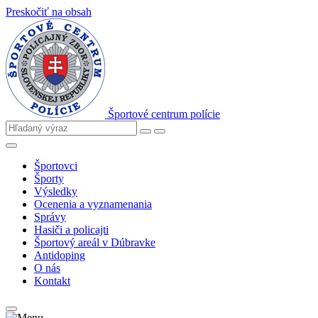
Preskočiť na obsah
Športové centrum polície
Športovci
Športy
Výsledky
Ocenenia a vyznamenania
Správy
Hasiči a policajti
Športový areál v Dúbravke
Antidoping
O nás
Kontakt