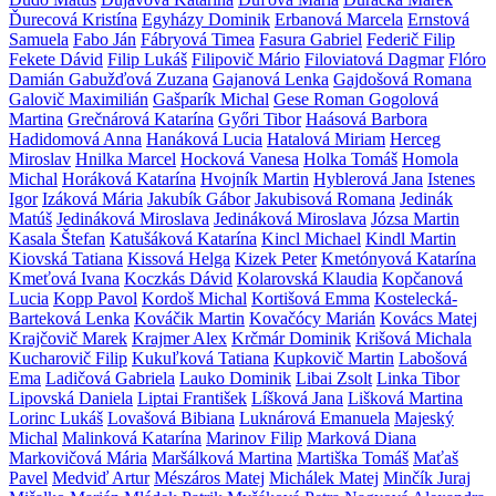
Ďurecová Kristína
Egyházy Dominik
Erbanová Marcela
Ernstová
Samuela
Fabo Ján
Fábryová Timea
Fasura Gabriel
Federič Filip
Fekete Dávid
Filip Lukáš
Filipovič Mário
Filoviatová Dagmar
Flóro
Damián
Gabužďová Zuzana
Gajanová Lenka
Gajdošová Romana
Galovič Maximilián
Gašparík Michal
Gese Roman
Gogolová
Martina
Grečnárová Katarína
Győri Tibor
Haásová Barbora
Hadidomová Anna
Hanáková Lucia
Hatalová Miriam
Herceg
Miroslav
Hnilka Marcel
Hocková Vanesa
Holka Tomáš
Homola
Michal
Horáková Katarína
Hvojník Martin
Hyblerová Jana
Istenes
Igor
Izáková Mária
Jakubík Gábor
Jakubisová Romana
Jedinák
Matúš
Jedináková Miroslava
Jedináková Miroslava
Józsa Martin
Kasala Štefan
Katušáková Katarína
Kincl Michael
Kindl Martin
Kiovská Tatiana
Kissová Helga
Kizek Peter
Kmetónyová Katarína
Kmeťová Ivana
Koczkás Dávid
Kolarovská Klaudia
Kopčanová
Lucia
Kopp Pavol
Kordoš Michal
Kortišová Emma
Kostelecká-
Barteková Lenka
Kováčik Martin
Kovačócy Marián
Kovács Matej
Krajčovič Marek
Krajmer Alex
Krčmár Dominik
Krišová Michala
Kucharovič Filip
Kukuľková Tatiana
Kupkovič Martin
Labošová
Ema
Ladičová Gabriela
Lauko Dominik
Libai Zsolt
Linka Tibor
Lipovská Daniela
Liptai František
Líšková Jana
Lišková Martina
Lorinc Lukáš
Lovašová Bibiana
Luknárová Emanuela
Majeský
Michal
Malinková Katarína
Marinov Filip
Marková Diana
Markovičová Mária
Maršálková Martina
Martiška Tomáš
Maťaš
Pavel
Medviď Artur
Mészáros Matej
Michálek Matej
Minčík Juraj