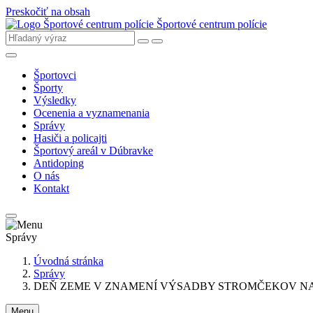
Preskočiť na obsah
Športové centrum polície
Športovci
Športy
Výsledky
Ocenenia a vyznamenania
Správy
Hasiči a policajti
Športový areál v Dúbravke
Antidoping
O nás
Kontakt
Správy
Úvodná stránka
Správy
DEŇ ZEME V ZNAMENÍ VÝSADBY STROMČEKOV N
Menu