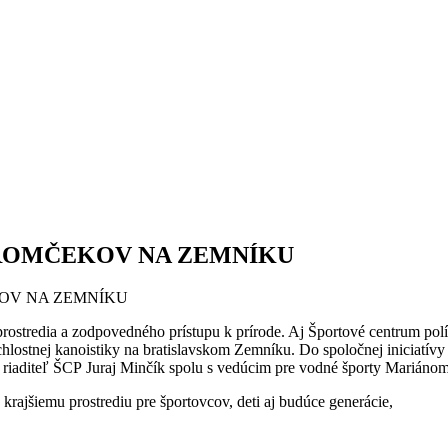
TROMČEKOV NA ZEMNÍKU
stredia a zodpovedného prístupu k prírode. Aj Športové centrum políc
lostnej kanoistiky na bratislavskom Zemníku. Do spoločnej iniciatívy s
 riaditeľ ŠCP Juraj Minčík spolu s vedúcim pre vodné športy Mariáno
krajšiemu prostrediu pre športovcov, deti aj budúce generácie,