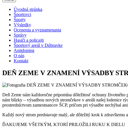
Úvodná stránka
Športovci
Športy
Výsledky
Ocenenia a vyznamenania
Správy
Hasiči a policajti
Športový areál v Dúbravke
Antidoping
O nás
Kontakt
DEŇ ZEME V ZNAMENÍ VÝSADBY S
Deň Zeme nám každoročne pripomína dôležitosť ochrany životného pro
nám blízky – výsadbou nových stromčekov v areáli našej lodenice rých
prostredníctvom zamestnancov ŠCP, pričom pri výsadbe nechýbal ani
Každý nový strom predstavuje malý, ale dôležitý krok k zdravšiemu a 
ĎAKUJEME VŠETKÝM, KTORÍ PRILOŽILI RUKU K DIELU