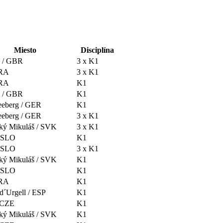
Miesto
Disciplína
 / GBR
3 x K1
FRA
3 x K1
FRA
K1
 / GBR
K1
eeberg / GER
K1
eeberg / GER
3 x K1
ký Mikuláš / SVK
3 x K1
/ SLO
K1
/ SLO
3 x K1
ký Mikuláš / SVK
K1
/ SLO
K1
FRA
K1
d´Urgell / ESP
K1
/ CZE
K1
ký Mikuláš / SVK
K1