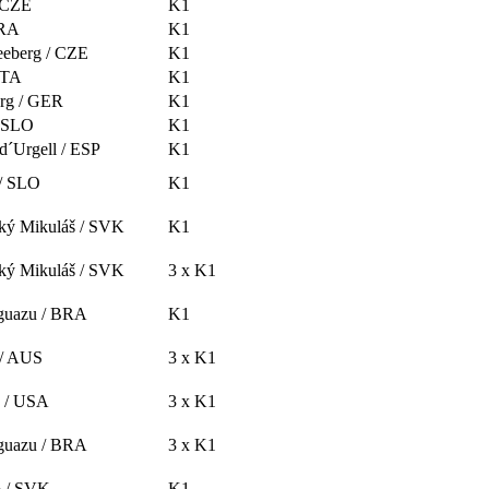
/ CZE
K1
FRA
K1
eeberg / CZE
K1
 ITA
K1
rg / GER
K1
/ SLO
K1
d´Urgell / ESP
K1
 / SLO
K1
ký Mikuláš / SVK
K1
ký Mikuláš / SVK
3 x K1
Iguazu / BRA
K1
 / AUS
3 x K1
 / USA
3 x K1
Iguazu / BRA
3 x K1
 / SVK
K1