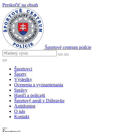
Preskočiť na obsah
Športové centrum polície
Športovci
Športy
Výsledky
Ocenenia a vyznamenania
Správy
Hasiči a policajti
Športový areál v Dúbravke
Antidoping
O nás
Kontakt
Športovci