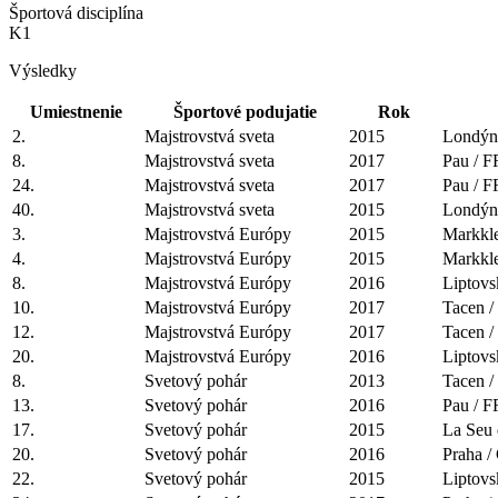
Športová disciplína
K1
Výsledky
Umiestnenie
Športové podujatie
Rok
2.
Majstrovstvá sveta
2015
Londýn
8.
Majstrovstvá sveta
2017
Pau / 
24.
Majstrovstvá sveta
2017
Pau / 
40.
Majstrovstvá sveta
2015
Londýn
3.
Majstrovstvá Európy
2015
Markkl
4.
Majstrovstvá Európy
2015
Markkl
8.
Majstrovstvá Európy
2016
Liptovs
10.
Majstrovstvá Európy
2017
Tacen 
12.
Majstrovstvá Európy
2017
Tacen 
20.
Majstrovstvá Európy
2016
Liptovs
8.
Svetový pohár
2013
Tacen 
13.
Svetový pohár
2016
Pau / 
17.
Svetový pohár
2015
La Seu 
20.
Svetový pohár
2016
Praha 
22.
Svetový pohár
2015
Liptovs