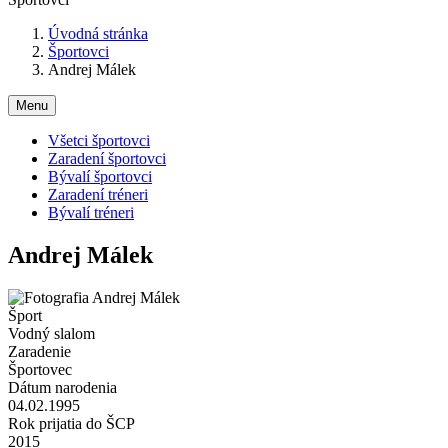
Úvodná stránka
Športovci
Andrej Málek
Menu
Všetci športovci
Zaradení športovci
Bývalí športovci
Zaradení tréneri
Bývalí tréneri
Andrej Málek
Šport
Vodný slalom
Zaradenie
Športovec
Dátum narodenia
04.02.1995
Rok prijatia do ŠCP
2015