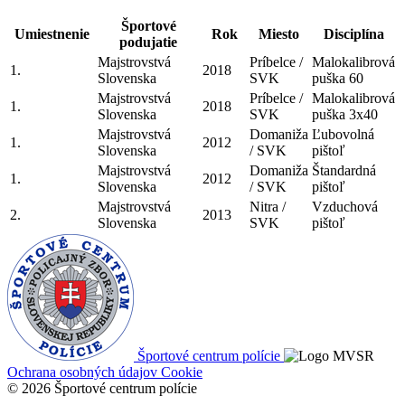
Športové
Umiestnenie
Rok
Miesto
Disciplína
podujatie
Majstrovstvá
Príbelce /
Malokalibrová
1.
2018
Slovenska
SVK
puška 60
Majstrovstvá
Príbelce /
Malokalibrová
1.
2018
Slovenska
SVK
puška 3x40
Majstrovstvá
Domaniža
Ľubovolná
1.
2012
Slovenska
/ SVK
pištoľ
Majstrovstvá
Domaniža
Štandardná
1.
2012
Slovenska
/ SVK
pištoľ
Majstrovstvá
Nitra /
Vzduchová
2.
2013
Slovenska
SVK
pištoľ
Športové centrum polície
Ochrana osobných údajov
Cookie
© 2026 Športové centrum polície