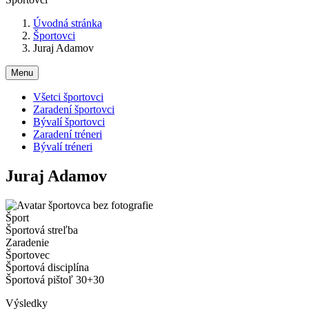
Úvodná stránka
Športovci
Juraj Adamov
Menu
Všetci športovci
Zaradení športovci
Bývalí športovci
Zaradení tréneri
Bývalí tréneri
Juraj Adamov
Šport
Športová streľba
Zaradenie
Športovec
Športová disciplína
Športová pištoľ 30+30
Výsledky