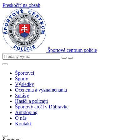
Preskočiť na obsah
Športové centrum polície
Športovci
Športy
Výsledky
Ocenenia a vyznamenania
Správy
Hasiči a policajti
Športový areál v Dúbravke
Antidoping
O nás
Kontakt
Športovci