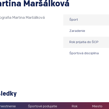
rtina Maršálková
Šport
Zaradenie
Rok prijatia do ŠCP
Športová disciplína
ledky
iestnenie
Športové podujatie
Rok
Miesto