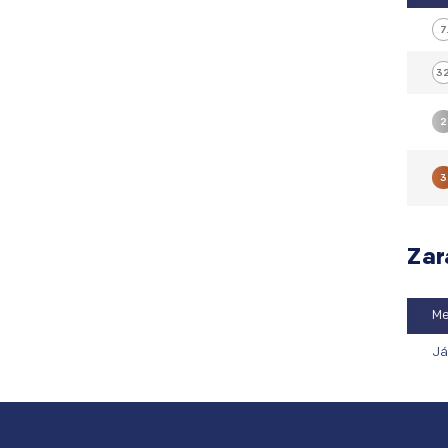
7
32
2
3
Zar
M
Já