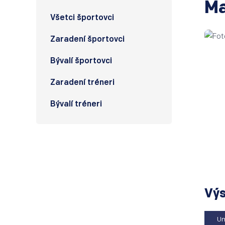
Ma
Všetci športovci
Zaradení športovci
Bývalí športovci
Zaradení tréneri
Bývalí tréneri
Výs
Um