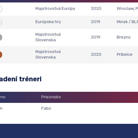
Majstrovstvá Európy
2020
Wroclaw, 
.
Európske hry
2019
Minsk / BL
.
Majstrovstvá
2019
Brezno
.
Slovenska
Majstrovstvá
2020
Príbelce
.
Slovenska
adení tréneri
eno
Priezvisko
n
Fabo