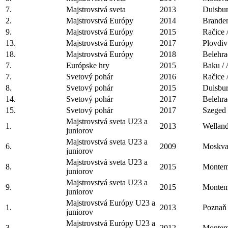
7.
Majstrovstvá sveta
2013
Duisbu
2.
Majstrovstvá Európy
2014
Brande
9.
Majstrovstvá Európy
2015
Račice
13.
Majstrovstvá Európy
2017
Plovdi
18.
Majstrovstvá Európy
2018
Belehra
7.
Európske hry
2015
Baku /
7.
Svetový pohár
2016
Račice
8.
Svetový pohár
2015
Duisbu
14.
Svetový pohár
2017
Belehra
15.
Svetový pohár
2017
Szeged
Majstrovstvá sveta U23 a
1.
2013
Wellan
juniorov
Majstrovstvá sveta U23 a
6.
2009
Moskva
juniorov
Majstrovstvá sveta U23 a
8.
2015
Montem
juniorov
Majstrovstvá sveta U23 a
9.
2015
Montem
juniorov
Majstrovstvá Európy U23 a
1.
2013
Poznaň
juniorov
Majstrovstvá Európy U23 a
3.
2012
Montem