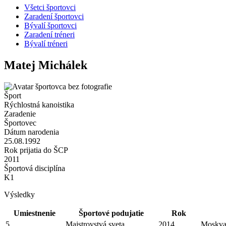
Všetci športovci
Zaradení športovci
Bývalí športovci
Zaradení tréneri
Bývalí tréneri
Matej Michálek
Šport
Rýchlostná kanoistika
Zaradenie
Športovec
Dátum narodenia
25.08.1992
Rok prijatia do ŠCP
2011
Športová disciplína
K1
Výsledky
Umiestnenie
Športové podujatie
Rok
5.
Majstrovstvá sveta
2014
Moskva