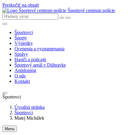
Preskočiť na obsah
Športové centrum polície
Športovci
Športy
Výsledky
Ocenenia a vyznamenania
Správy
Hasiči a policajti
Športový areál v Dúbravke
Antidoping
O nás
Kontakt
Športovci
Úvodná stránka
Športovci
Matej Michálek
Menu