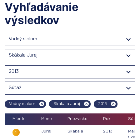
Vyhľadávanie
výsledkov
Vodný slalom
Skákala Juraj
2013
Súťaž
Vodný slalom
Skákala Juraj
2013
Miesto
Meno
Priezvisko
Rok
Súťaž
Juraj
Skákala
2013
Majst
1.
sveta