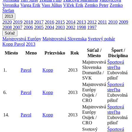
Veronika
Varga Erik
Vass Július
Vlček Erik
Zemko Peter
Zemko
Štefan
2013
2020
2019
2018
2017
2016
2015
2014
2013
2012
2011
2010
2009
2008
2007
2006
2005
2004
2003
2002
1998
1997
Súťaž
Majstrovstvá Európy
Majstrovstvá Slovenska
Svetový pohár
Kopp Pavol
2013
Súťaž /
Šport /
Miesto
Meno
Priezvisko
Rok
Miesto
Disciplína
Majstrovstvá
Športová
Slovenska
streľba
1.
Pavol
Kopp
2013
Domaniža /
Ľubovolná
SVK
pištoľ
Majstrovstvá
Športová
Európy
streľba
6.
Pavol
Kopp
2013
Osijek /
Ľubovolná
CRO
pištoľ
Majstrovstvá
Športová
Európy
streľba
14.
Pavol
Kopp
2013
Osijek /
Ľubovolná
CRO
pištoľ
Svetový
Športová