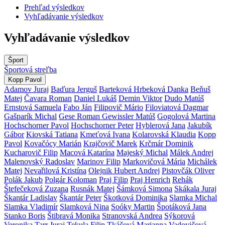
Prehľad výsledkov
Vyhľadávanie výsledkov
Vyhľadávanie výsledkov
Šport
Športová streľba
Kopp Pavol
Adamov Juraj
Baďura Jerguš
Barteková Hrbeková Danka
Beňuš
Matej
Čavara Roman
Daniel Lukáš
Demin Viktor
Dudo Matúš
Ernstová Samuela
Fabo Ján
Filipovič Mário
Filoviatová Dagmar
Gašparík Michal
Gese Roman
Gewissler Matúš
Gogolová Martina
Hochschorner Pavol
Hochschorner Peter
Hyblerová Jana
Jakubík
Gábor
Kiovská Tatiana
Kmeťová Ivana
Kolarovská Klaudia
Kopp
Pavol
Kovačócy Marián
Krajčovič Marek
Krčmár Dominik
Kucharovič Filip
Macová Katarína
Majeský Michal
Málek Andrej
Malenovský Radoslav
Marinov Filip
Markovičová Mária
Michálek
Matej
Nevařilová Kristína
Olejnik Hubert Andrej
Pistovčák Oliver
Polák Jakub
Polgár Koloman
Praj Filip
Praj Henrich
Rehák
Štefečeková Zuzana
Rusnák Matej
Šámková Simona
Skákala Juraj
Škantár Ladislav
Škantár Peter
Škotková Dominika
Slamka Michal
Slamka Vladimír
Slamková Nina
Soóky Martin
Špotáková Jana
Stanko Boris
Štibravá Monika
Stranovská Andrea
Sýkorová
Veronika
Tarr Juraj
Tekula Filip
Tkáčová Marianna
Vadovičová