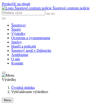
Preskočiť na obsah
Športové centrum polície
Športovci
Športy
Výsledky
Ocenenia a vyznamenania
Správy
Hasiči a policajti
Športový areál v Dúbravke
Antidoping
O nás
Kontakt
Výsledky
Úvodná stránka
Vyhľadávanie výsledkov
Menu