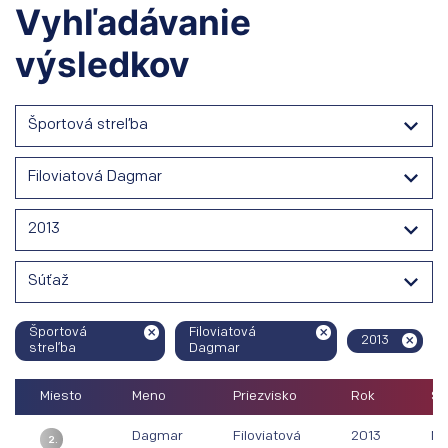
Vyhľadávanie
výsledkov
Športová streľba
Filoviatová Dagmar
2013
Súťaž
Športová
Filoviatová
2013
streľba
Dagmar
Miesto
Meno
Priezvisko
Rok
Sú
Dagmar
Filoviatová
2013
Ma
2.