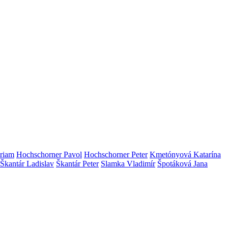
riam
Hochschorner Pavol
Hochschorner Peter
Kmetónyová Katarína
Škantár Ladislav
Škantár Peter
Slamka Vladimír
Špotáková Jana