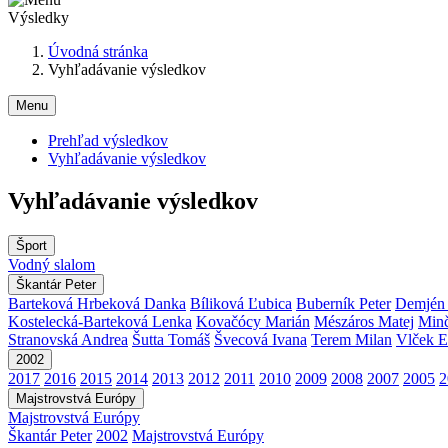
Výsledky
Úvodná stránka
Vyhľadávanie výsledkov
Menu
Prehľad výsledkov
Vyhľadávanie výsledkov
Vyhľadávanie výsledkov
Šport
Vodný slalom
Škantár Peter
Barteková Hrbeková Danka
Bíliková Ľubica
Buberník Peter
Demjén 
Kostelecká-Barteková Lenka
Kovačócy Marián
Mészáros Matej
Minč
Stranovská Andrea
Šutta Tomáš
Švecová Ivana
Terem Milan
Vlček E
2002
2017
2016
2015
2014
2013
2012
2011
2010
2009
2008
2007
2005
2
Majstrovstvá Európy
Majstrovstvá Európy
Škantár Peter
2002
Majstrovstvá Európy