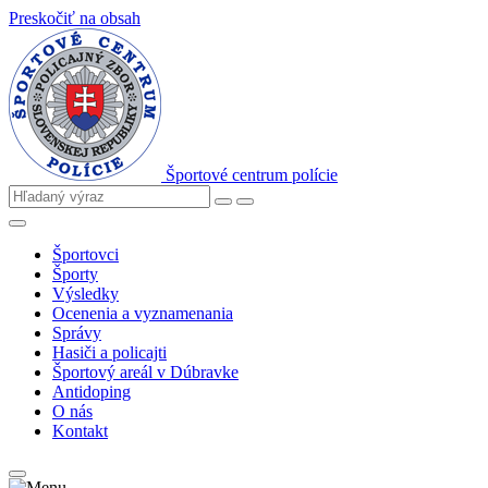
Preskočiť na obsah
Športové centrum polície
Športovci
Športy
Výsledky
Ocenenia a vyznamenania
Správy
Hasiči a policajti
Športový areál v Dúbravke
Antidoping
O nás
Kontakt