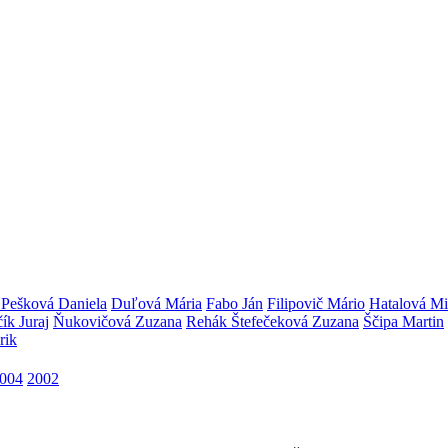
Pešková Daniela
Duľová Mária
Fabo Ján
Filipovič Mário
Hatalová Mi
ík Juraj
Ňukovičová Zuzana
Rehák Štefečeková Zuzana
Ščipa Martin
rik
004
2002