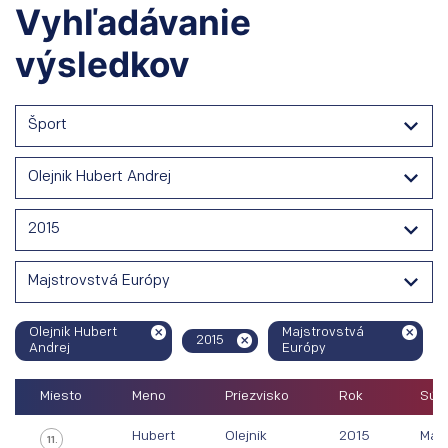
Vyhľadávanie
výsledkov
Šport
Olejnik Hubert Andrej
2015
Majstrovstvá Európy
Olejnik Hubert
Majstrovstvá
2015
Andrej
Európy
Miesto
Meno
Priezvisko
Rok
Súťa
Hubert
Olejnik
2015
Majs
11.