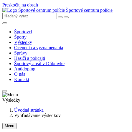
Preskočiť na obsah
Športové centrum polície
Športovci
Športy
Výsledky
Ocenenia a vyznamenania
Správy
Hasiči a policajti
Športový areál v Dúbravke
Antidoping
O nás
Kontakt
Výsledky
Úvodná stránka
Vyhľadávanie výsledkov
Menu