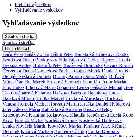
Prehľad výsledkov
Vyhľadávanie výsledkov
Vyhľadávanie výsledkov
Športová streľba
Športová streľba
Hnilka Marcel
Bača Peter
Baláž Zoltán
Bálint Peter
Barteková Hrbeková Danka
Beniková Diana
Benkovský Filip
Bíliková Ľubica
Boorová Lucia
Brezina Andrej
Buberník Peter
Buzášová Dominika
Čavara Roman
Červenka Denis
Compelová Patrícia
Copák Marek
Daniel Lukáš
Demjén Pešková Daniela
Drobný Adrián
Dudo Matúš
Duľová
Mária
Ďuračka Marek
Ernstová Samuela
Fabo Ján
Fedor Marián
Filip Lukáš
Filipovič Mário
Gajanová Lenka
Gašparík Michal
Gese
Teo
Grečnárová Katarína
Haásová Barbora
Hanáková Lucia
Hatalová Miriam
Hnilka Marcel
Hocková Miroslava
Hocková
Vanesa
Homola Michal
Horváth Martin
Hruška Daniel
Hyblerová
Jana
Izáková Mária
Katušáková Katarína
Kissová Helga
Kmetónyová Katarína
Kolarovská Klaudia
Kopčanová Lucia
Kopp
Pavol
Kordoš Michal
Kortišová Emma
Kostelecká-Barteková
Lenka
Kováčik Martin
Kovačócy Marián
Krajmer Alex
Krčmár
Dominik
Krišová Michala
Kucharovič Filip
Lauko Dominik
Lišková Martina
Majeský Michal
Malenovský Radoslav
Malinková