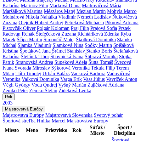
Katarína
Marinov Filip
Marková Diana
Markovičová Mária
Maršálková Martina
Mészáros Matej
Mezian Martin
Mohyla Marco
Molnárová Nikola
Nahálka Vladimír
Németh Ladislav
Ňukovičová
Zuzana
Olejnik Hubert Andrej
Petreková Michaela
Piknová Adriana
Pistovčák Oliver
Polgár Koloman
Praj Filip
Prajová Sofia
Prstek
Radovan
Rehák Štefečeková Zuzana
Richtáriková Zdenka
Ryba
Marek
Ščipa Martin
Šimončič Matej
Škotková Dominika
Slamka
Michal
Slamka Vladimír
Slamková Nina
Soóky Martin
Spišáková
Kristína
Špotáková Jana
Šrámel Stanislav
Stanko Boris
Štefaňáková
Katarína
Štefánik Tibor
Štiavnická Ivana
Štibravá Monika
Stojka
Patrik
Stranovská Andrea
Supeková Adela
Šutta Tomáš
Švecová
Ivana
Svorada Miroslav
Sýkorová Veronika
Tekula Filip
Terem
Milan
Tóth Timotej
Urbán Balázs
Vacková Barbora
Vadovičová
Veronika
Valková Dominika
Varga Erik
Vass Július
Vavríček Anton
Végh György
Voda Ondrej
Vyšný Marián
Zajíčková Adriana
Zemko Peter
Zemko Štefan
Žideková Lenka
Rok
2003
Majstrovstvá Európy
Majstrovstvá Európy
Majstrovstvá Slovenska
Svetový pohár
Športová streľba
Hnilka Marcel
Majstrovstvá Európy
Súťaž /
Šport /
Miesto
Meno
Priezvisko
Rok
Miesto
Disciplína
Športová