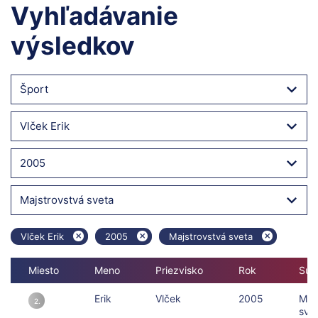
Vyhľadávanie
výsledkov
Šport
Vlček Erik
2005
Majstrovstvá sveta
Vlček Erik
2005
Majstrovstvá sveta
Miesto
Meno
Priezvisko
Rok
Súťa
Erik
Vlček
2005
Maj
2.
sve