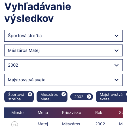
Vyhľadávanie
výsledkov
Športová streľba
Mészáros Matej
2002
Majstrovstvá sveta
Športová
Mészáros
Majstrovstvá
2002
streľba
Matej
sveta
Miesto
Meno
Priezvisko
Rok
Súťa
Matej
Mészáros
2002
Majs
11.