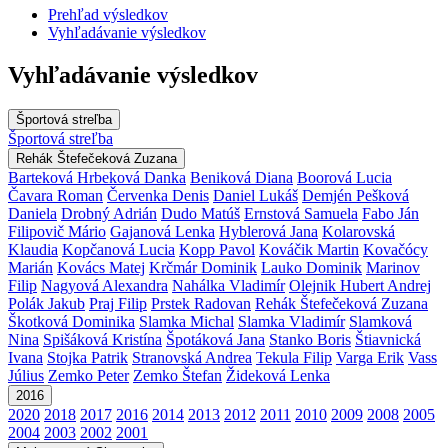
Prehľad výsledkov
Vyhľadávanie výsledkov
Vyhľadávanie výsledkov
Športová streľba
Športová streľba
Rehák Štefečeková Zuzana
Barteková Hrbeková Danka
Beniková Diana
Boorová Lucia
Čavara Roman
Červenka Denis
Daniel Lukáš
Demjén Pešková
Daniela
Drobný Adrián
Dudo Matúš
Ernstová Samuela
Fabo Ján
Filipovič Mário
Gajanová Lenka
Hyblerová Jana
Kolarovská
Klaudia
Kopčanová Lucia
Kopp Pavol
Kováčik Martin
Kovačócy
Marián
Kovács Matej
Krčmár Dominik
Lauko Dominik
Marinov
Filip
Nagyová Alexandra
Nahálka Vladimír
Olejnik Hubert Andrej
Polák Jakub
Praj Filip
Prstek Radovan
Rehák Štefečeková Zuzana
Škotková Dominika
Slamka Michal
Slamka Vladimír
Slamková
Nina
Spišáková Kristína
Špotáková Jana
Stanko Boris
Štiavnická
Ivana
Stojka Patrik
Stranovská Andrea
Tekula Filip
Varga Erik
Vass
Július
Zemko Peter
Zemko Štefan
Žideková Lenka
2016
2020
2018
2017
2016
2014
2013
2012
2011
2010
2009
2008
2005
2004
2003
2002
2001