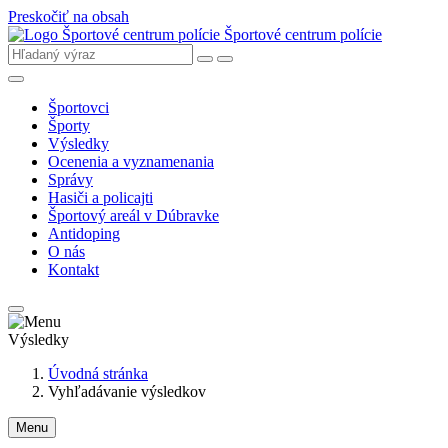
Preskočiť na obsah
Športové centrum polície
Športovci
Športy
Výsledky
Ocenenia a vyznamenania
Správy
Hasiči a policajti
Športový areál v Dúbravke
Antidoping
O nás
Kontakt
Výsledky
Úvodná stránka
Vyhľadávanie výsledkov
Menu