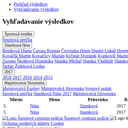
Prehľad výsledkov
Vyhľadávanie výsledkov
Vyhľadávanie výsledkov
Športová streľba
Športová streľba
Slamková Nina
Beniková Diana
Čavara Roman
Červenka Denis
Daniel Lukáš
Demjé
Kováčik Martin
Kovačócy Marián
Krčmár Dominik
Kupkovič Marti
Zuzana
Škotková Dominika
Slamka Michal
Slamka Vladimír
Slamko
Štefan
Žideková Lenka
2017
2018
2017
2016
2014
2013
Majstrovstvá Slovenska
Majstrovstvá Európy
Majstrovstvá Slovenska
Svetový pohár
Športová streľba
Slamková Nina
2017
Majstrovstvá Slovenska
Miesto
Meno
Priezvisko
R
3.
Nina
Slamková
2017
3.
Nina
Slamková
2017
Športové centrum polície
Ochrana osobných údajov
Cookie