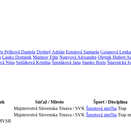
n Pešková Daniela
Drobný Adrián
Ernstová Samuela
Gajanová Lenka
n
Lauko Dominik
Marinov Filip
Nagyová Alexandra
Olejnik Hubert A
vá Nina
Spišáková Kristína
Špotáková Jana
Stanko Boris
Štiavnická I
ok
Súťaž / Miesto
Šport / Disciplína
Majstrovstvá Slovenska
Trnava / SVK
Športová streľba
Trap
Majstrovstvá Slovenska
Trnava / SVK
Športová streľba
Trap m