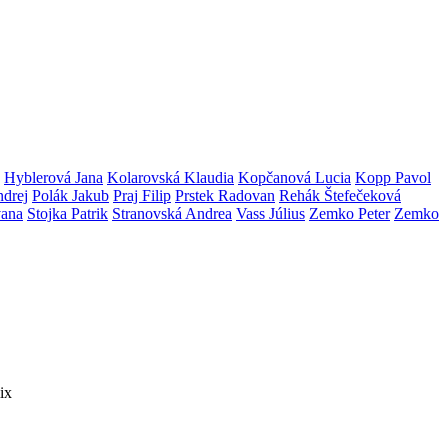
Hyblerová Jana
Kolarovská Klaudia
Kopčanová Lucia
Kopp Pavol
ndrej
Polák Jakub
Praj Filip
Prstek Radovan
Rehák Štefečeková
vana
Stojka Patrik
Stranovská Andrea
Vass Július
Zemko Peter
Zemko
ix