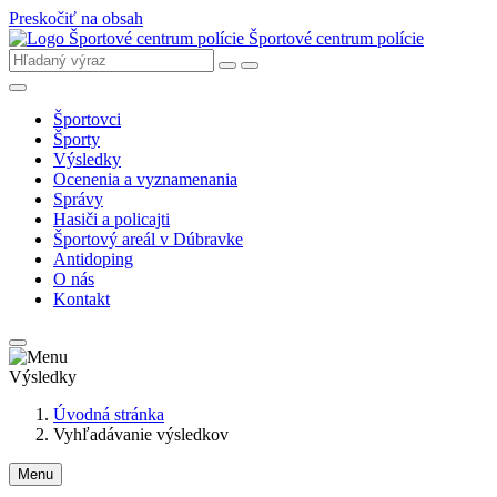
Preskočiť na obsah
Športové centrum polície
Športovci
Športy
Výsledky
Ocenenia a vyznamenania
Správy
Hasiči a policajti
Športový areál v Dúbravke
Antidoping
O nás
Kontakt
Výsledky
Úvodná stránka
Vyhľadávanie výsledkov
Menu