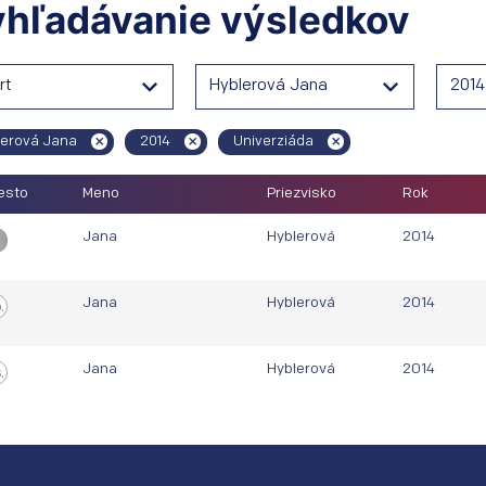
hľadávanie výsledkov
rt
Hyblerová Jana
2014
lerová Jana
2014
Univerziáda
esto
Meno
Priezvisko
Rok
Jana
Hyblerová
2014
.
Jana
Hyblerová
2014
.
Jana
Hyblerová
2014
.