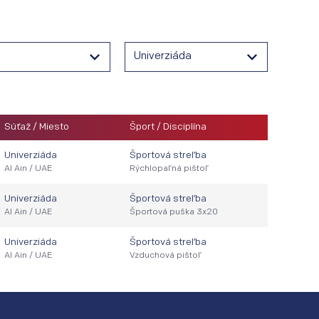
Univerziáda
Súťaž / Miesto
Šport / Disciplína
Univerziáda
Športová streľba
Al Ain / UAE
Rýchlopaľná pištoľ
Univerziáda
Športová streľba
Al Ain / UAE
Športová puška 3x20
Univerziáda
Športová streľba
Al Ain / UAE
Vzduchová pištoľ