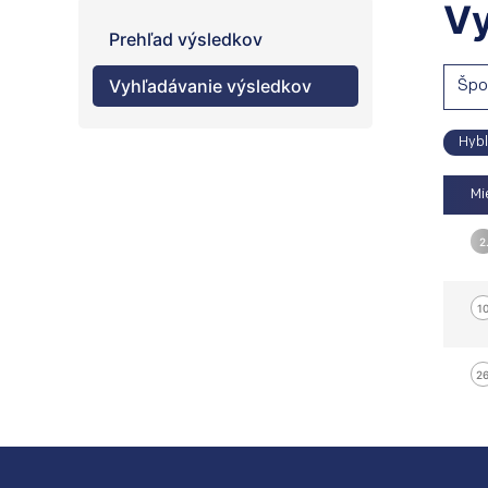
Vy
Prehľad výsledkov
Vyhľadávanie výsledkov
Špo
Hyb
Mi
2
10
26