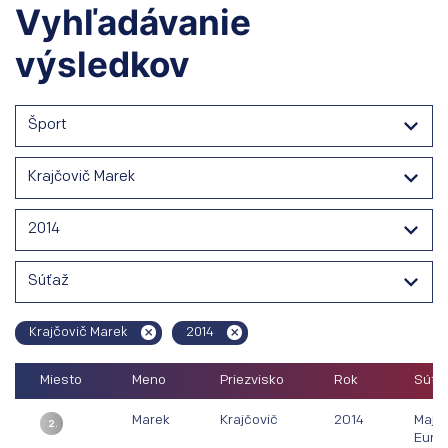
Vyhľadávanie
výsledkov
Šport
Krajčovič Marek
2014
Súťaž
Krajčovič Marek
2014
Miesto
Meno
Priezvisko
Rok
Súťaž
Marek
Krajčovič
2014
Majs
2.
Euró