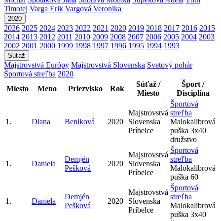
Timotej
Varga Erik
Vargová Veronika
2020
2026
2025
2024
2023
2022
2021
2020
2019
2018
2017
2016
2015
2014
2013
2012
2011
2010
2009
2008
2007
2006
2005
2004
2003
2002
2001
2000
1999
1998
1997
1996
1995
1994
1993
Súťaž
Majstrovstvá Európy
Majstrovstvá Slovenska
Svetový pohár
Športová streľba
2020
Súťaž /
Šport /
Miesto
Meno
Priezvisko
Rok
Miesto
Disciplína
Športová
Majstrovstvá
streľba
1.
Diana
Beniková
2020
Slovenska
Malokalibrová
Príbelce
puška 3x40
družstvo
Športová
Majstrovstvá
Demjén
streľba
1.
Daniela
2020
Slovenska
Pešková
Malokalibrová
Príbelce
puška 60
Športová
Majstrovstvá
Demjén
streľba
1.
Daniela
2020
Slovenska
Pešková
Malokalibrová
Príbelce
puška 3x40