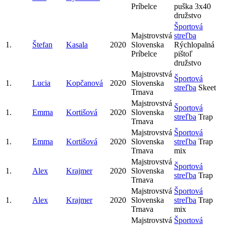
Príbelce
puška 3x40
družstvo
Športová
Majstrovstvá
streľba
1.
Štefan
Kasala
2020
Slovenska
Rýchlopalná
Príbelce
pištoľ
družstvo
Majstrovstvá
Športová
1.
Lucia
Kopčanová
2020
Slovenska
streľba
Skeet
Trnava
Majstrovstvá
Športová
1.
Emma
Kortišová
2020
Slovenska
streľba
Trap
Trnava
Majstrovstvá
Športová
1.
Emma
Kortišová
2020
Slovenska
streľba
Trap
Trnava
mix
Majstrovstvá
Športová
1.
Alex
Krajmer
2020
Slovenska
streľba
Trap
Trnava
Majstrovstvá
Športová
1.
Alex
Krajmer
2020
Slovenska
streľba
Trap
Trnava
mix
Majstrovstvá
Športová