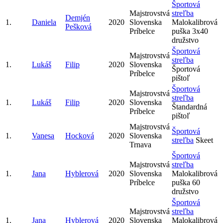
Športová
Majstrovstvá
streľba
Demjén
1.
Daniela
2020
Slovenska
Malokalibrová
Pešková
Príbelce
puška 3x40
družstvo
Športová
Majstrovstvá
streľba
1.
Lukáš
Filip
2020
Slovenska
Športová
Príbelce
pištoľ
Športová
Majstrovstvá
streľba
1.
Lukáš
Filip
2020
Slovenska
Štandardná
Príbelce
pištoľ
Majstrovstvá
Športová
1.
Vanesa
Hocková
2020
Slovenska
streľba
Skeet
Trnava
Športová
Majstrovstvá
streľba
1.
Jana
Hyblerová
2020
Slovenska
Malokalibrová
Príbelce
puška 60
družstvo
Športová
Majstrovstvá
streľba
1.
Jana
Hyblerová
2020
Slovenska
Malokalibrová