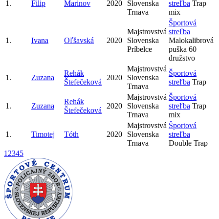
1.
Filip
Marinov
2020
Slovenska
streľba
Trap
Trnava
mix
Športová
Majstrovstvá
streľba
1.
Ivana
Oľšavská
2020
Slovenska
Malokalibrová
Príbelce
puška 60
družstvo
Majstrovstvá
Rehák
Športová
1.
Zuzana
2020
Slovenska
Štefečeková
streľba
Trap
Trnava
Majstrovstvá
Športová
Rehák
1.
Zuzana
2020
Slovenska
streľba
Trap
Štefečeková
Trnava
mix
Majstrovstvá
Športová
1.
Timotej
Tóth
2020
Slovenska
streľba
Trnava
Double Trap
1
2
3
4
5