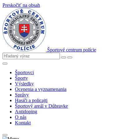
Preskočiť na obsah
Športové centrum polície
Športovci
Športy
Výsledky
Ocenenia a vyznamenania
Správy
Hasiči a policajti
Športový areál v Dúbravke
Antidoping
O nás
Kontakt