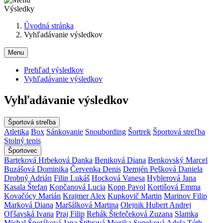
Výsledky
Úvodná stránka
Vyhľadávanie výsledkov
Menu
Prehľad výsledkov
Vyhľadávanie výsledkov
Vyhľadávanie výsledkov
Športová streľba
Atletika
Box
Sánkovanie
Snoubording
Šortrek
Športová streľba
Stolný tenis
Športovec
Barteková Hrbeková Danka
Beniková Diana
Benkovský Marcel
Buzášová Dominika
Červenka Denis
Demjén Pešková Daniela
Drobný Adrián
Filip Lukáš
Hocková Vanesa
Hyblerová Jana
Kasala Štefan
Kopčanová Lucia
Kopp Pavol
Kortišová Emma
Kovačócy Marián
Krajmer Alex
Kupkovič Martin
Marinov Filip
Marková Diana
Maršálková Martina
Olejnik Hubert Andrej
Oľšavská Ivana
Praj Filip
Rehák Štefečeková Zuzana
Slamka
Michal
Špotáková Jana
Štibravá Monika
Supeková Adela
Tóth