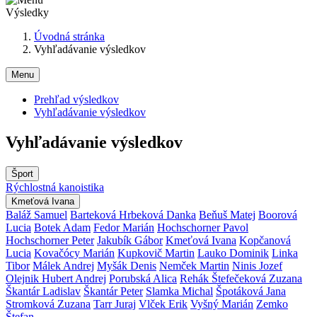
Výsledky
Úvodná stránka
Vyhľadávanie výsledkov
Menu
Prehľad výsledkov
Vyhľadávanie výsledkov
Vyhľadávanie výsledkov
Šport
Rýchlostná kanoistika
Kmeťová Ivana
Baláž Samuel
Barteková Hrbeková Danka
Beňuš Matej
Boorová
Lucia
Botek Adam
Fedor Marián
Hochschorner Pavol
Hochschorner Peter
Jakubík Gábor
Kmeťová Ivana
Kopčanová
Lucia
Kovačócy Marián
Kupkovič Martin
Lauko Dominik
Linka
Tibor
Málek Andrej
Myšák Denis
Nemček Martin
Ninis Jozef
Olejnik Hubert Andrej
Porubská Alica
Rehák Štefečeková Zuzana
Škantár Ladislav
Škantár Peter
Slamka Michal
Špotáková Jana
Stromková Zuzana
Tarr Juraj
Vlček Erik
Vyšný Marián
Zemko
Štefan