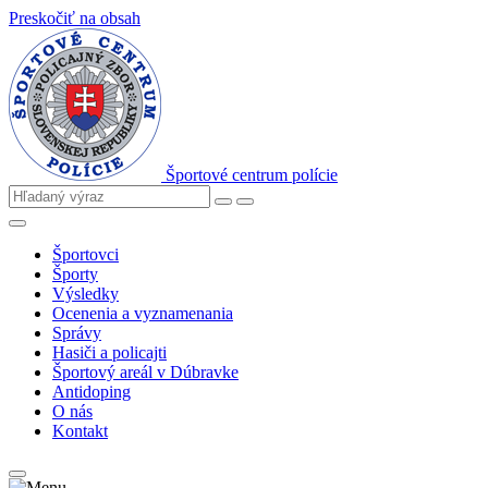
Preskočiť na obsah
Športové centrum polície
Športovci
Športy
Výsledky
Ocenenia a vyznamenania
Správy
Hasiči a policajti
Športový areál v Dúbravke
Antidoping
O nás
Kontakt