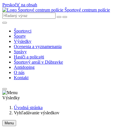
Preskočiť na obsah
Športové centrum polície
Športovci
Športy
Výsledky
Ocenenia a vyznamenania
Správy
Hasiči a policajti
Športový areál v Dúbravke
Antidoping
O nás
Kontakt
Výsledky
Úvodná stránka
Vyhľadávanie výsledkov
Menu