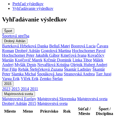
Prehľad výsledkov
Vyhľadávanie výsledkov
Vyhľadávanie výsledkov
Šport
Športová streľba
Drobný Adrián
Barteková Hrbeková Danka
Beňuš Matej
Boorová Lucia
Čavara
Roman
Drobný Adrián
Gogolová Martina
Hochschorner Pavol
Hochschorner Peter
Jakubík Gábor
Kmeťová Ivana
Kovačócy
Marián
Krajčovič Marek
Krčmár Dominik
Linka Tibor
Málek
Andrej
Myšák Denis
Nevařilová Kristína
Olejnik Hubert Andrej
Praj Filip
Rehák Štefečeková Zuzana
Škantár Ladislav
Škantár
Peter
Slamka Michal
Špotáková Jana
Stranovská Andrea
Tarr Juraj
Varga Erik
Vlček Erik
Zemko Štefan
2015
2023
2015
2014
2011
Majstrovstvá sveta
Majstrovstvá Európy
Majstrovstvá Slovenska
Majstrovstvá sveta
Drobný Adrián
2015
Majstrovstvá sveta
Súťaž /
Šport /
Miesto
Meno
Priezvisko
Rok
Miesto
Disciplína