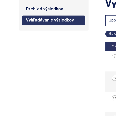
Vy
Prehľad výsledkov
Vyhľadávanie výsledkov
Špo
Galo
Mi
4
10
25