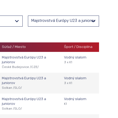
Majstrovstvá Európy U23 a juniorov
Súťaž / Miesto
Šport / Disciplína
Majstrovstvá Európy U23 a
Vodný slalom
juniorov
3 x K1
České Budejovice /CZE/
Majstrovstvá Európy U23 a
Vodný slalom
juniorov
3 x K1
Solkan /SLO/
Majstrovstvá Európy U23 a
Vodný slalom
juniorov
K1
Solkan /SLO/