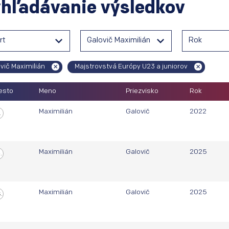
hľadávanie výsledkov
rt
Galovič Maximilián
Rok
vič Maximilián
Majstrovstvá Európy U23 a juniorov
esto
Meno
Priezvisko
Rok
Maximilián
Galovič
2022
.
Maximilián
Galovič
2025
.
Maximilián
Galovič
2025
.