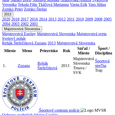
Veronika
Tekula Filip
Tkáčová Marianna
Varga Erik
Vass Július
Zemko Peter
Zemko Štefan
2013
2020
2018
2017
2016
2014
2013
2012
2011
2010
2009
2008
2005
2004
2003
2002
2001
Majstrovstvá Slovenska
Majstrovstvá Európy
Majstrovstvá Slovenska
Majstrovstvá sveta
Svetový pohár
Rehák Štefečeková Zuzana
2013
Majstrovstvá Slovenska
Súťaž /
Šport /
Miesto
Meno
Priezvisko
Rok
Miesto
Disciplína
Majstrovstvá
Športová
Rehák
Slovenska
1.
Zuzana
2013
streľba
Štefečeková
Trnava /
Trap
SVK
Športové centrum polície
Ochrana osobných údajov
Cookie