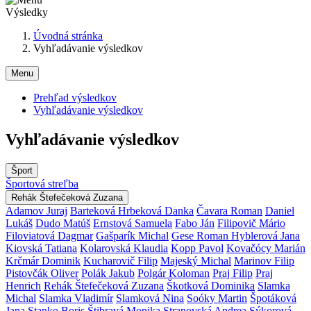
Výsledky
Úvodná stránka
Vyhľadávanie výsledkov
Menu
Prehľad výsledkov
Vyhľadávanie výsledkov
Vyhľadávanie výsledkov
Šport
Športová streľba
Rehák Štefečeková Zuzana
Adamov Juraj
Barteková Hrbeková Danka
Čavara Roman
Daniel
Lukáš
Dudo Matúš
Ernstová Samuela
Fabo Ján
Filipovič Mário
Filoviatová Dagmar
Gašparík Michal
Gese Roman
Hyblerová Jana
Kiovská Tatiana
Kolarovská Klaudia
Kopp Pavol
Kovačócy Marián
Krčmár Dominik
Kucharovič Filip
Majeský Michal
Marinov Filip
Pistovčák Oliver
Polák Jakub
Polgár Koloman
Praj Filip
Praj
Henrich
Rehák Štefečeková Zuzana
Škotková Dominika
Slamka
Michal
Slamka Vladimír
Slamková Nina
Soóky Martin
Špotáková
Jana
Stanko Boris
Štibravá Monika
Stranovská Andrea
Sýkorová