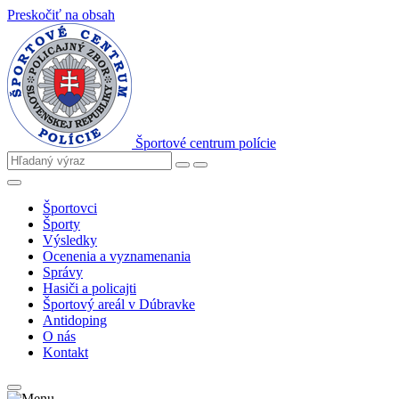
Preskočiť na obsah
Športové centrum polície
Športovci
Športy
Výsledky
Ocenenia a vyznamenania
Správy
Hasiči a policajti
Športový areál v Dúbravke
Antidoping
O nás
Kontakt