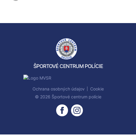
Sl
Tr
ŠPORTOVÉ CENTRUM POLÍCIE
Ochrana osobných údajov
Cookie
© 2026 Športové centrum polície