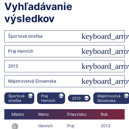
Vyhľadávanie
výsledkov
Športová streľba
Praj Henrich
2013
Majstrovstvá Slovenska
Športová
Praj
Majstrovstvá
2013
streľba
Henrich
Slovenska
Miesto
Meno
Priezvisko
Rok
Sú
Henrich
Praj
2013
Ma
2.