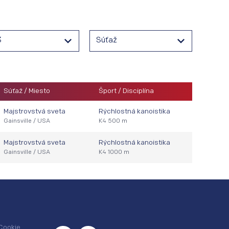
3
Súťaž
Súťaž / Miesto
Šport / Disciplína
Majstrovstvá sveta
Rýchlostná kanoistika
Gainsville / USA
K4 500 m
Majstrovstvá sveta
Rýchlostná kanoistika
Gainsville / USA
K4 1000 m
Cookie