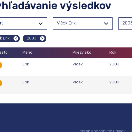
hľadávanie výsledkov
rt
Vlček Erik
200
k Erik
2003
esto
Meno
Priezvisko
Rok
Erik
Vlček
2003
Erik
Vlček
2003
Ochrana osobných údajov