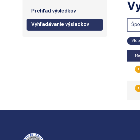
Vy
Prehľad výsledkov
Vyhľadávanie výsledkov
Špo
Vlče
Mi
1.
1.