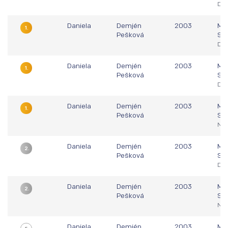
Dom
Daniela
Demjén
2003
Maj
1.
Pešková
Sl
Dom
Daniela
Demjén
2003
Maj
1.
Pešková
Sl
Dom
Daniela
Demjén
2003
Maj
1.
Pešková
Sl
Nit
Daniela
Demjén
2003
Maj
2.
Pešková
Sl
Dom
Daniela
Demjén
2003
Maj
2.
Pešková
Sl
Nit
Daniela
Demjén
2003
Maj