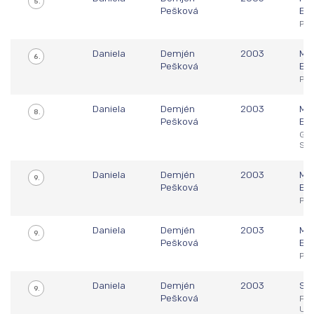
5.
Pešková
Eu
Plz
Daniela
Demjén
2003
Maj
6.
Pešková
Eu
Plz
Daniela
Demjén
2003
Maj
8.
Pešková
Eu
Göt
SW
Daniela
Demjén
2003
Maj
9.
Pešková
Eu
Plz
Daniela
Demjén
2003
Maj
9.
Pešková
Eu
Plz
Daniela
Demjén
2003
Sve
9.
Pešková
For
US