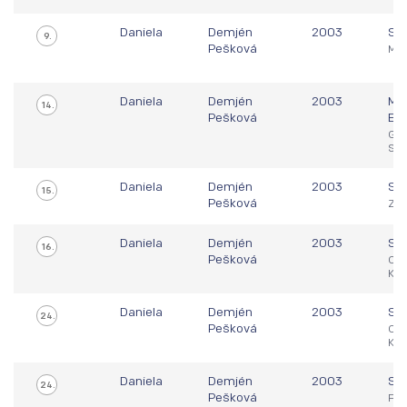
Daniela
Demjén
2003
Sve
9.
Pešková
Mní
Daniela
Demjén
2003
Maj
14.
Pešková
Eu
Göt
SW
Daniela
Demjén
2003
Sve
15.
Pešková
Záh
Daniela
Demjén
2003
Sve
16.
Pešková
Cha
KO
Daniela
Demjén
2003
Sve
24.
Pešková
Cha
KO
Daniela
Demjén
2003
Sve
24.
Pešková
For