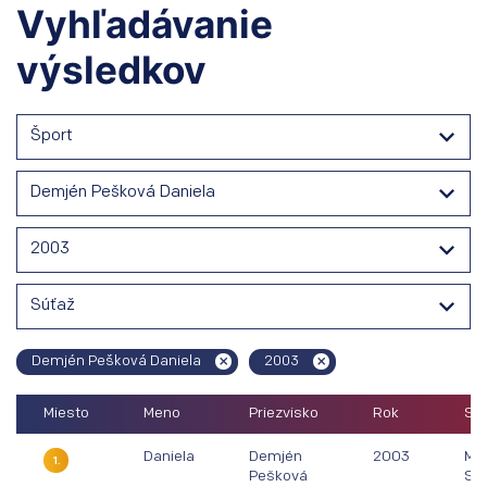
Vyhľadávanie
výsledkov
Šport
Demjén Pešková Daniela
2003
Súťaž
Demjén Pešková Daniela
2003
Miesto
Meno
Priezvisko
Rok
Súť
Daniela
Demjén
2003
Maj
1.
Pešková
Sl