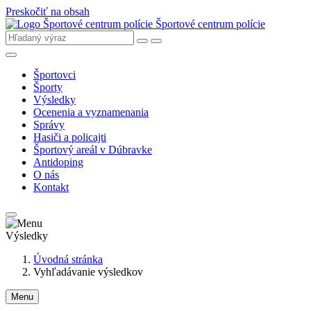
Preskočiť na obsah
Športové centrum polície
Športovci
Športy
Výsledky
Ocenenia a vyznamenania
Správy
Hasiči a policajti
Športový areál v Dúbravke
Antidoping
O nás
Kontakt
Výsledky
Úvodná stránka
Vyhľadávanie výsledkov
Menu