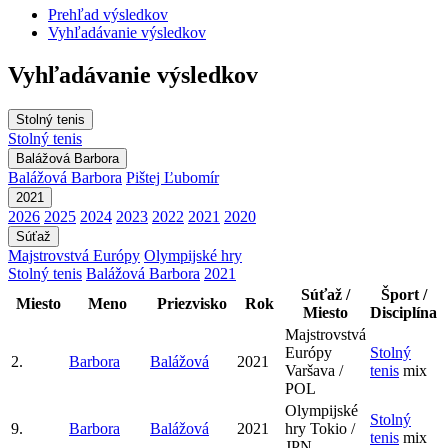
Prehľad výsledkov
Vyhľadávanie výsledkov
Vyhľadávanie výsledkov
Stolný tenis
Stolný tenis
Balážová Barbora
Balážová Barbora
Pištej Ľubomír
2021
2026
2025
2024
2023
2022
2021
2020
Súťaž
Majstrovstvá Európy
Olympijské hry
Stolný tenis
Balážová Barbora
2021
Súťaž /
Šport /
Miesto
Meno
Priezvisko
Rok
Miesto
Disciplína
Majstrovstvá
Európy
Stolný
2.
Barbora
Balážová
2021
Varšava /
tenis
mix
POL
Olympijské
Stolný
9.
Barbora
Balážová
2021
hry
Tokio /
tenis
mix
JPN