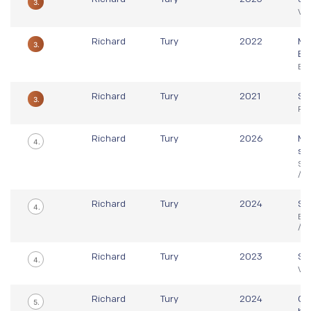
3.
Vig
Richard
Tury
2022
Ma
3.
Eu
Baz
Richard
Tury
2021
Sv
3.
Pra
Richard
Tury
2026
Ma
4.
sv
Sa
/B
Richard
Tury
2024
Sv
4.
Bu
/H
Richard
Tury
2023
Sv
4.
Vir
Richard
Tury
2024
Ol
5.