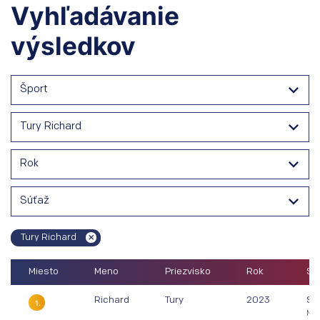
Vyhľadávanie
výsledkov
Šport
Tury Richard
Rok
Súťaž
Tury Richard
Miesto
Meno
Priezvisko
Rok
Sú
Richard
Tury
2023
Sv
1.
Mon