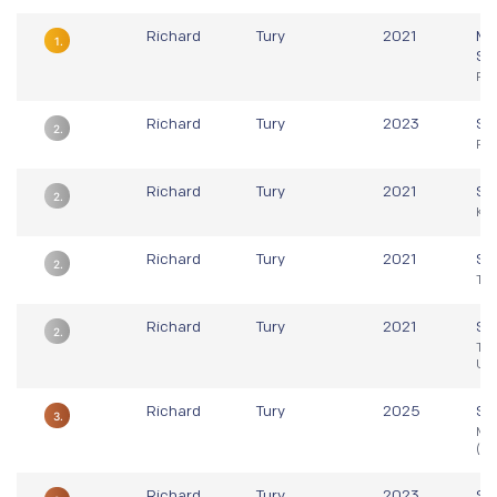
Richard
Tury
2021
Ma
1.
Sl
Pop
Richard
Tury
2023
Sv
2.
Pra
Richard
Tury
2021
Sv
2.
Kze
Richard
Tury
2021
Sv
2.
Tal
Richard
Tury
2021
Sv
2.
Ta
US
Richard
Tury
2025
Sv
3.
Mi
(C
Richard
Tury
2023
Sv