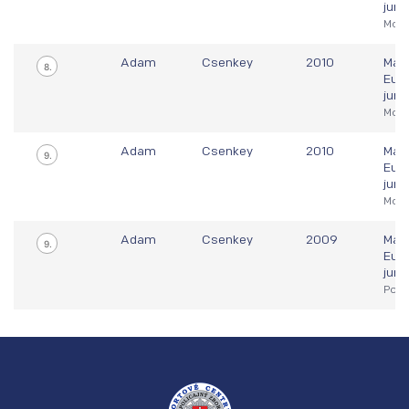
juni
Mosk
Adam
Csenkey
2010
Majs
8.
Euró
juni
Mosk
Adam
Csenkey
2010
Majs
9.
Euró
juni
Mosk
Adam
Csenkey
2009
Majs
9.
Euró
juni
Pozn