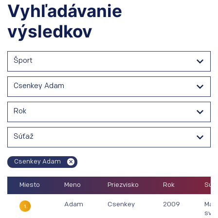
Vyhľadávanie
výsledkov
Šport
Csenkey Adam
Rok
Súťaž
Csenkey Adam
Miesto
Meno
Priezvisko
Rok
Súťa
Adam
Csenkey
2009
Majs
1.
svet