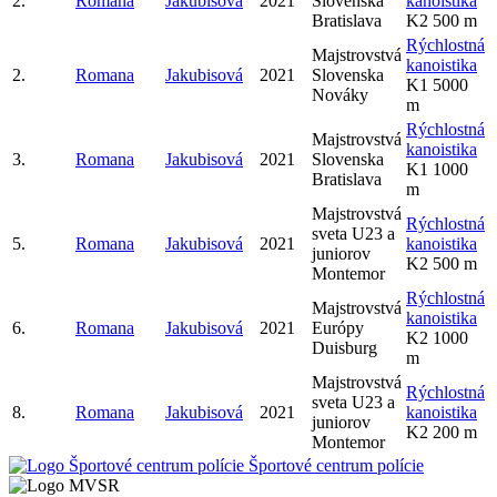
2.
Romana
Jakubisová
2021
Slovenska
kanoistika
Bratislava
K2 500 m
Rýchlostná
Majstrovstvá
kanoistika
2.
Romana
Jakubisová
2021
Slovenska
K1 5000
Nováky
m
Rýchlostná
Majstrovstvá
kanoistika
3.
Romana
Jakubisová
2021
Slovenska
K1 1000
Bratislava
m
Majstrovstvá
Rýchlostná
sveta U23 a
5.
Romana
Jakubisová
2021
kanoistika
juniorov
K2 500 m
Montemor
Rýchlostná
Majstrovstvá
kanoistika
6.
Romana
Jakubisová
2021
Európy
K2 1000
Duisburg
m
Majstrovstvá
Rýchlostná
sveta U23 a
8.
Romana
Jakubisová
2021
kanoistika
juniorov
K2 200 m
Montemor
Športové centrum polície