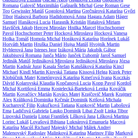
Romana
Galovič Maximilián
Gašparík Michal
Gese Roman
Gese
Teo
Gewissler Matúš
Gogolová Martina
Grečnárová Katarína
Győri
Tibor
Haásová Barbora
Hadidomová Anna
Hagara Adam
Háger
Samuel
Hanáková Lucia
Harasník Kristián
Hatalová Miriam
Havlíček Jakub
Herceg Miroslav
Hnilka Marcel
Hochschorner
Pavol
Hochschorner Peter
Hocková Miroslava
Hocková Vanesa
Holka Tomáš
Homola Michal
Horáková Katarína
Horínek Lukáš
Horváth Martin
Hruška Daniel
Hujsa Matúš
Hvojník Martin
Hyblerová Jana
Istenes Igor
Izáková Mária
Jakubík Gábor
Jakubisová Romana
Janča Mário
Janček Ľubomír
Jaroš Samuel
Jedinák Matúš
Jedináková Miroslava
Jedináková Miroslava
Józsa
Martin
Kadnár Juraj
Kasala Štefan
Katušáková Katarína
Kincl
Michael
Kindl Martin
Kiovská Tatiana
Kissová Helga
Kizek Peter
Klobúčnik Matej
Kmetónyová Katarína
Kmeťová Ivana
Koczkás
Dávid
Kolarovská Klaudia
Kopčanová Lucia
Kopp Pavol
Kordoš
Michal
Kortišová Emma
Kostelecká-Barteková Lenka
Kováčik
Martin
Kovačócy Marián
Kovács Matej
Krajčovič Marek
Krajmer
Alex
Králiková Dominika
Krčmár Dominik
Krišová Michala
Kucharovič Filip
Kukuľková Tatiana
Kupkovič Martin
Labošová
Ema
Ladičová Gabriela
Lauko Dominik
Libai Zsolt
Linka Tibor
Lipovská Daniela
Liptai František
Líšková Jana
Lišková Martina
Lorinc Lukáš
Lovašová Bibiana
Luknárová Emanuela
Macová
Katarína
Macúš Richard
Majeský Michal
Málek Andrej
Malenovský Radoslav
Malinková Katarína
Marinov Filip
Marková