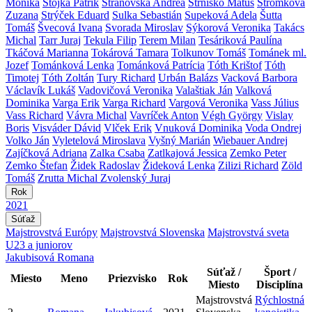
Monika
Stojka Patrik
Stranovská Andrea
Strnisko Matúš
Stromková
Zuzana
Strýček Eduard
Sulka Sebastián
Supeková Adela
Šutta
Tomáš
Švecová Ivana
Svorada Miroslav
Sýkorová Veronika
Takács
Michal
Tarr Juraj
Tekula Filip
Terem Milan
Tesáriková Paulína
Tkáčová Marianna
Tokárová Tamara
Tolkunov Tomáš
Tománek ml.
Jozef
Tománková Lenka
Tománková Patrícia
Tóth Krištof
Tóth
Timotej
Tóth Zoltán
Tury Richard
Urbán Balázs
Vacková Barbora
Václavík Lukáš
Vadovičová Veronika
Valaštiak Ján
Valková
Dominika
Varga Erik
Varga Richard
Vargová Veronika
Vass Július
Vass Richard
Vávra Michal
Vavríček Anton
Végh György
Vislay
Boris
Visváder Dávid
Vlček Erik
Vnuková Dominika
Voda Ondrej
Volko Ján
Vyletelová Miroslava
Vyšný Marián
Wiebauer Andrej
Zajíčková Adriana
Zalka Csaba
Zatlkajová Jessica
Zemko Peter
Zemko Štefan
Židek Radoslav
Žideková Lenka
Zilizi Richard
Zöld
Tomáš
Zrutta Michal
Zvolenský Juraj
Rok
2021
Súťaž
Majstrovstvá Európy
Majstrovstvá Slovenska
Majstrovstvá sveta
U23 a juniorov
Jakubisová Romana
Súťaž /
Šport /
Miesto
Meno
Priezvisko
Rok
Miesto
Disciplína
Majstrovstvá
Rýchlostná