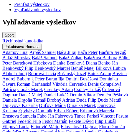
Prehľad výsledkov
Vyhľadávanie výsledkov
Vyhľadávanie výsledkov
Šport
Rýchlostná kanoistika
Jakubisová Romana
Adamov Juraj
Arpáš Samuel
Bača Juraj
Bača Peter
Baďura Jerguš
Baláž Miroslav
Baláž Samuel
Baláž Zoltán
Balážová Barbora
Bálint
Peter
Barteková Hrbeková Danka
Beniková Diana
Benko Ján
Benkovský Filip
Benkovský Marcel
Beňuš Matej
Bíliková Ľubica
Blahuta Juraj
Boorová Lucia
Bošanský Jozef
Botek Adam
Brezina
Andrej
Buberník Peter
Buran Ilja Dmitrij
Buzášová Dominika
Čavara Roman
Čerňanská Viktória
Červenka Denis
Compelová
Patrícia
Copák Marek
Csenkey Adam
Csölley Lukáš
Čulenová
Dagmar
Današ Matej
Daniel Lukáš
Demin Viktor
Demjén Pešková
Daniela
Drgoňa Tomáš
Drobný Adrián
Duda Filip
Dudo Matúš
Dujavová Katarína
Duľová Mária
Ďuračka Marek
Ďurecová
Kristína
Egyházy Dominik
Erban Róbert
Erbanová Marcela
Ernstová Samuela
Fabo Ján
Fábryová Timea
Farkaš Vincent
Fasura
Gabriel
Federič Filip
Fedor Marián
Fekete Dávid
Filip Lukáš
Filipová Lucia
Filipovič Mário
Filoviatová Dagmar
Flóro Damián
Gabužďová Zuzana
Gacsal Ákos
Gajanová Lenka
Gajdošová