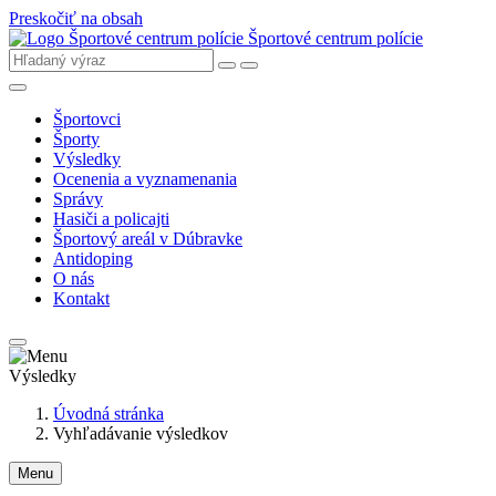
Preskočiť na obsah
Športové centrum polície
Športovci
Športy
Výsledky
Ocenenia a vyznamenania
Správy
Hasiči a policajti
Športový areál v Dúbravke
Antidoping
O nás
Kontakt
Výsledky
Úvodná stránka
Vyhľadávanie výsledkov
Menu