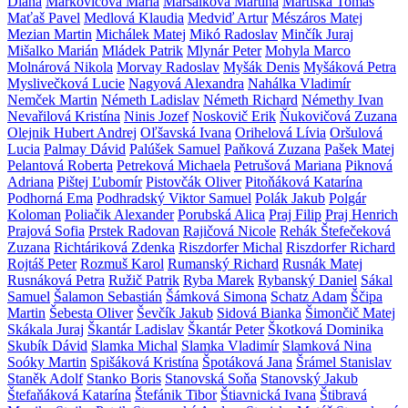
Diana
Markovičová Mária
Maršálková Martina
Martiška Tomáš
Maťaš Pavel
Medlová Klaudia
Medviď Artur
Mészáros Matej
Mezian Martin
Michálek Matej
Mikó Radoslav
Minčík Juraj
Mišalko Marián
Mládek Patrik
Mlynár Peter
Mohyla Marco
Molnárová Nikola
Morvay Radoslav
Myšák Denis
Myšáková Petra
Myslivečková Lucie
Nagyová Alexandra
Nahálka Vladimír
Nemček Martin
Németh Ladislav
Németh Richard
Némethy Ivan
Nevařilová Kristína
Ninis Jozef
Noskovič Erik
Ňukovičová Zuzana
Olejnik Hubert Andrej
Oľšavská Ivana
Orihelová Lívia
Oršulová
Lucia
Palmay Dávid
Palúšek Samuel
Paňková Zuzana
Pašek Matej
Pelantová Roberta
Petreková Michaela
Petrušová Mariana
Piknová
Adriana
Pištej Ľubomír
Pistovčák Oliver
Pitoňáková Katarína
Podhorná Ema
Podhradský Viktor Samuel
Polák Jakub
Polgár
Koloman
Poliačik Alexander
Porubská Alica
Praj Filip
Praj Henrich
Prajová Sofia
Prstek Radovan
Rajičová Nicole
Rehák Štefečeková
Zuzana
Richtáriková Zdenka
Riszdorfer Michal
Riszdorfer Richard
Rojtáš Peter
Rozmuš Karol
Rumanský Richard
Rusnák Matej
Rusnáková Petra
Ružič Patrik
Ryba Marek
Rybanský Daniel
Sákal
Samuel
Šalamon Sebastián
Šámková Simona
Schatz Adam
Ščipa
Martin
Šebesta Oliver
Ševčík Jakub
Sidová Bianka
Šimončič Matej
Skákala Juraj
Škantár Ladislav
Škantár Peter
Škotková Dominika
Skubík Dávid
Slamka Michal
Slamka Vladimír
Slamková Nina
Soóky Martin
Spišáková Kristína
Špotáková Jana
Šrámel Stanislav
Staněk Adolf
Stanko Boris
Stanovská Soňa
Stanovský Jakub
Štefaňáková Katarína
Štefánik Tibor
Štiavnická Ivana
Štibravá