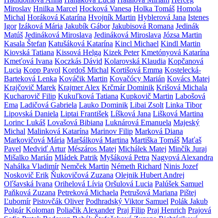
Miroslav
Hnilka Marcel
Hocková Vanesa
Holka Tomáš
Homola
Michal
Horáková Katarína
Hvojník Martin
Hyblerová Jana
Istenes
Igor
Izáková Mária
Jakubík Gábor
Jakubisová Romana
Jedinák
Matúš
Jedináková Miroslava
Jedináková Miroslava
Józsa Martin
Kasala Štefan
Katušáková Katarína
Kincl Michael
Kindl Martin
Kiovská Tatiana
Kissová Helga
Kizek Peter
Kmetónyová Katarína
Kmeťová Ivana
Koczkás Dávid
Kolarovská Klaudia
Kopčanová
Lucia
Kopp Pavol
Kordoš Michal
Kortišová Emma
Kostelecká-
Barteková Lenka
Kováčik Martin
Kovačócy Marián
Kovács Matej
Krajčovič Marek
Krajmer Alex
Krčmár Dominik
Krišová Michala
Kucharovič Filip
Kukuľková Tatiana
Kupkovič Martin
Labošová
Ema
Ladičová Gabriela
Lauko Dominik
Libai Zsolt
Linka Tibor
Lipovská Daniela
Liptai František
Líšková Jana
Lišková Martina
Lorinc Lukáš
Lovašová Bibiana
Luknárová Emanuela
Majeský
Michal
Malinková Katarína
Marinov Filip
Marková Diana
Markovičová Mária
Maršálková Martina
Martiška Tomáš
Maťaš
Pavel
Medviď Artur
Mészáros Matej
Michálek Matej
Minčík Juraj
Mišalko Marián
Mládek Patrik
Myšáková Petra
Nagyová Alexandra
Nahálka Vladimír
Nemček Martin
Németh Richard
Ninis Jozef
Noskovič Erik
Ňukovičová Zuzana
Olejnik Hubert Andrej
Oľšavská Ivana
Orihelová Lívia
Oršulová Lucia
Palúšek Samuel
Paňková Zuzana
Petreková Michaela
Petrušová Mariana
Pištej
Ľubomír
Pistovčák Oliver
Podhradský Viktor Samuel
Polák Jakub
Polgár Koloman
Poliačik Alexander
Praj Filip
Praj Henrich
Prajová