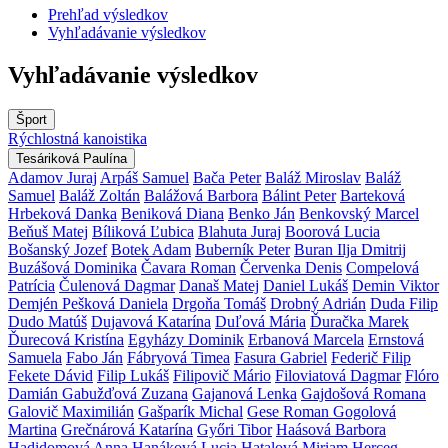
Prehľad výsledkov
Vyhľadávanie výsledkov
Vyhľadávanie výsledkov
Šport
Rýchlostná kanoistika
Tesáriková Paulína
Adamov Juraj
Arpáš Samuel
Bača Peter
Baláž Miroslav
Baláž
Samuel
Baláž Zoltán
Balážová Barbora
Bálint Peter
Barteková
Hrbeková Danka
Beniková Diana
Benko Ján
Benkovský Marcel
Beňuš Matej
Bíliková Ľubica
Blahuta Juraj
Boorová Lucia
Bošanský Jozef
Botek Adam
Buberník Peter
Buran Ilja Dmitrij
Buzášová Dominika
Čavara Roman
Červenka Denis
Compelová
Patrícia
Čulenová Dagmar
Današ Matej
Daniel Lukáš
Demin Viktor
Demjén Pešková Daniela
Drgoňa Tomáš
Drobný Adrián
Duda Filip
Dudo Matúš
Dujavová Katarína
Duľová Mária
Ďuračka Marek
Ďurecová Kristína
Egyházy Dominik
Erbanová Marcela
Ernstová
Samuela
Fabo Ján
Fábryová Timea
Fasura Gabriel
Federič Filip
Fekete Dávid
Filip Lukáš
Filipovič Mário
Filoviatová Dagmar
Flóro
Damián
Gabužďová Zuzana
Gajanová Lenka
Gajdošová Romana
Galovič Maximilián
Gašparík Michal
Gese Roman
Gogolová
Martina
Grečnárová Katarína
Győri Tibor
Haásová Barbora
Hadidomová Anna
Hanáková Lucia
Hatalová Miriam
Herceg