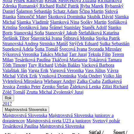
Sofia
Prstek Radovan
Rehák Štefečeková Zuzana
Richtáriková
Zdenka
Rumanský Richard
Ružič Patrik
Ryba Marek
Rybanský
Daniel
Šalamon Sebastián
Schatz Adam
Ščipa Martin
Sidová
Bianka
Šimončič Matej
Škotková Dominika
Skubík Dávid
Slamka
Michal
Slamka Vladimír
Slamková Nina
Soóky Martin
Spišáková
Kristína
Špotáková Jana
Šrámel Stanislav
Staněk Adolf
Stanko
Boris
Stanovská Soňa
Stanovský Jakub
Štefaňáková Katarína
Štefánik Tibor
Štiavnická Ivana
Štibravá Monika
Stojka Patrik
Stranovská Andrea
Strnisko Matúš
Strýček Eduard
Sulka Sebastián
Supeková Adela
Šutta Tomáš
Švecová Ivana
Svorada Miroslav
Sýkorová Veronika
Takács Michal
Tarr Juraj
Tekula Filip
Terem
Milan
Tesáriková Paulína
Tkáčová Marianna
Tokárová Tamara
Tóth Timotej
Tury Richard
Urbán Balázs
Vacková Barbora
Valaštiak Ján
Varga Erik
Vargová Veronika
Vass Július
Vávra
Michal
Vlček Erik
Vnuková Dominika
Voda Ondrej
Volko Ján
Vyletelová Miroslava
Wiebauer Andrej
Zalka Csaba
Zatlkajová
Jessica
Zemko Peter
Zemko Štefan
Žideková Lenka
Zilizi Richard
Zöld Tomáš
Zrutta Michal
Zvolenský Juraj
Rok
2017
Majstrovstvá Slovenska
Majstrovstvá Slovenska
Majstrovstvá Slovenska juniorov a
dorastencov
Majstrovstvá sveta U23 a juniorov
Svetový pohár
Tesáriková Paulína
Majstrovstvá Slovenska
Súťaž /
Šport /