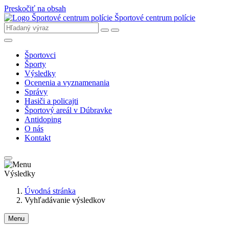
Preskočiť na obsah
Športové centrum polície
Športovci
Športy
Výsledky
Ocenenia a vyznamenania
Správy
Hasiči a policajti
Športový areál v Dúbravke
Antidoping
O nás
Kontakt
Výsledky
Úvodná stránka
Vyhľadávanie výsledkov
Menu