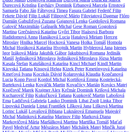
Ďurecová Kristína
Egyházy Dominik
Erbanová Marcela
Ernstová
Samuela
Fabo Ján
Fábryová Timea
Fasura Gabriel
Federič Filip
Fekete Dávid
Filip Lukáš
Filipovič Mário
Filoviatová Dagmar
Flóro
Damián
Gabužďová Zuzana
Gajanová Lenka
Gajdošová Romana
Galovič Maximilián
Gašparík Michal
Gese Roman
Gogolová
Martina
Grečnárová Katarína
Győri Tibor
Haásová Barbora
Hadidomová Anna
Hanáková Lucia
Hatalová Miriam
Herceg
Miroslav
Hnilka Marcel
Hocková Vanesa
Holka Tomáš
Homola
Michal
Horáková Katarína
Hvojník Martin
Hyblerová Jana
Istenes
Igor
Izáková Mária
Jakubík Gábor
Jakubisová Romana
Jedinák
Matúš
Jedináková Miroslava
Jedináková Miroslava
Józsa Martin
Kasala Štefan
Katušáková Katarína
Kincl Michael
Kindl Martin
Kiovská Tatiana
Kissová Helga
Kizek Peter
Kmetónyová Katarína
Kmeťová Ivana
Koczkás Dávid
Kolarovská Klaudia
Kopčanová
Lucia
Kopp Pavol
Kordoš Michal
Kortišová Emma
Kostelecká-
Barteková Lenka
Kováčik Martin
Kovačócy Marián
Kovács Matej
Krajčovič Marek
Krajmer Alex
Krčmár Dominik
Krišová Michala
Kucharovič Filip
Kukuľková Tatiana
Kupkovič Martin
Labošová
Ema
Ladičová Gabriela
Lauko Dominik
Libai Zsolt
Linka Tibor
Lipovská Daniela
Liptai František
Líšková Jana
Lišková Martina
Lorinc Lukáš
Lovašová Bibiana
Luknárová Emanuela
Majeský
Michal
Malinková Katarína
Marinov Filip
Marková Diana
Markovičová Mária
Maršálková Martina
Martiška Tomáš
Maťaš
Pavel
Medviď Artur
Mészáros Matej
Michálek Matej
Minčík Juraj