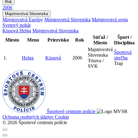
Rok
2006
Majstrovstvá Slovenska
Majstrovstvá Európy
Majstrovstvá Slovenska
Majstrovstvá sveta
Svetový pohár
Kissová Helga
Majstrovstvá Slovenska
Súťaž /
Šport /
Miesto
Meno
Priezvisko
Rok
Miesto
Disciplína
Majstrovstvá
Športová
Slovenska
1.
Helga
Kissová
2006
streľba
Trnava /
Trap
SVK
Športové centrum polície
Ochrana osobných údajov
Cookie
© 2026 Športové centrum polície