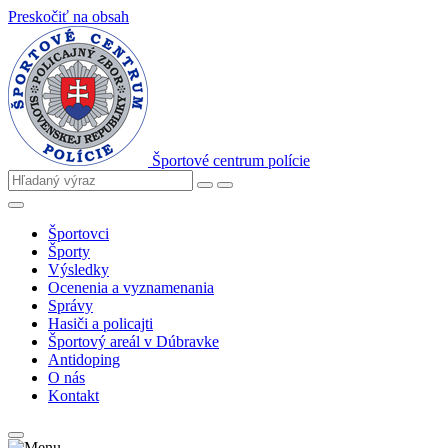
Preskočiť na obsah
Športové centrum polície
Športovci
Športy
Výsledky
Ocenenia a vyznamenania
Správy
Hasiči a policajti
Športový areál v Dúbravke
Antidoping
O nás
Kontakt