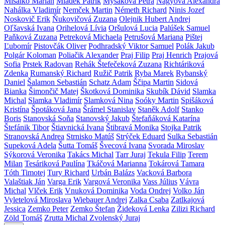
Mišalko Marián
Mládek Patrik
Myšáková Petra
Nagyová Alexandra
Nahálka Vladimír
Nemček Martin
Németh Richard
Ninis Jozef
Noskovič Erik
Ňukovičová Zuzana
Olejnik Hubert Andrej
Oľšavská Ivana
Orihelová Lívia
Oršulová Lucia
Palúšek Samuel
Paňková Zuzana
Petreková Michaela
Petrušová Mariana
Pištej
Ľubomír
Pistovčák Oliver
Podhradský Viktor Samuel
Polák Jakub
Polgár Koloman
Poliačik Alexander
Praj Filip
Praj Henrich
Prajová
Sofia
Prstek Radovan
Rehák Štefečeková Zuzana
Richtáriková
Zdenka
Rumanský Richard
Ružič Patrik
Ryba Marek
Rybanský
Daniel
Šalamon Sebastián
Schatz Adam
Ščipa Martin
Sidová
Bianka
Šimončič Matej
Škotková Dominika
Skubík Dávid
Slamka
Michal
Slamka Vladimír
Slamková Nina
Soóky Martin
Spišáková
Kristína
Špotáková Jana
Šrámel Stanislav
Staněk Adolf
Stanko
Boris
Stanovská Soňa
Stanovský Jakub
Štefaňáková Katarína
Štefánik Tibor
Štiavnická Ivana
Štibravá Monika
Stojka Patrik
Stranovská Andrea
Strnisko Matúš
Strýček Eduard
Sulka Sebastián
Supeková Adela
Šutta Tomáš
Švecová Ivana
Svorada Miroslav
Sýkorová Veronika
Takács Michal
Tarr Juraj
Tekula Filip
Terem
Milan
Tesáriková Paulína
Tkáčová Marianna
Tokárová Tamara
Tóth Timotej
Tury Richard
Urbán Balázs
Vacková Barbora
Valaštiak Ján
Varga Erik
Vargová Veronika
Vass Július
Vávra
Michal
Vlček Erik
Vnuková Dominika
Voda Ondrej
Volko Ján
Vyletelová Miroslava
Wiebauer Andrej
Zalka Csaba
Zatlkajová
Jessica
Zemko Peter
Zemko Štefan
Žideková Lenka
Zilizi Richard
Zöld Tomáš
Zrutta Michal
Zvolenský Juraj