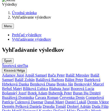
Výsledky
Úvodná stránka
Vyhľadávanie výsledkov
Menu
Prehľad výsledkov
Vyhľadávanie výsledkov
Vyhľadávanie výsledkov
Šport
Športová streľba
Kissová Helga
Adamov Juraj
Arpáš Samuel
Bača Peter
Baláž Miroslav
Baláž
Samuel
Baláž Zoltán
Balážová Barbora
Bálint Peter
Barteková
Hrbeková Danka
Beniková Diana
Benko Ján
Benkovský Marcel
Beňuš Matej
Bíliková Ľubica
Blahuta Juraj
Boorová Lucia
Bošanský Jozef
Botek Adam
Buberník Peter
Buran Ilja Dmitrij
Buzášová Dominika
Čavara Roman
Červenka Denis
Compelová
Patrícia
Čulenová Dagmar
Današ Matej
Daniel Lukáš
Demin Viktor
Demjén Pešková Daniela
Drgoňa Tomáš
Drobný Adrián
Duda Filip
Dudo Matúš
Dujavová Katarína
Duľová Mária
Ďuračka Marek